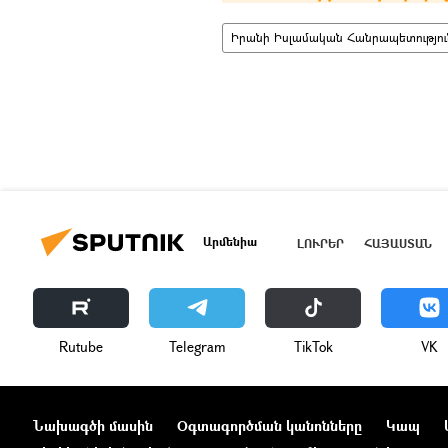
Իրանի Իսլամական Հանրապետությու
Արմենիա
ԼՈՒՐԵՐ
ՀԱՅԱՍՏԱՆ
Rutube
Telegram
ТikТоk
VK
Նախագծի մասին
Օգտագործման կանոնները
Կապ