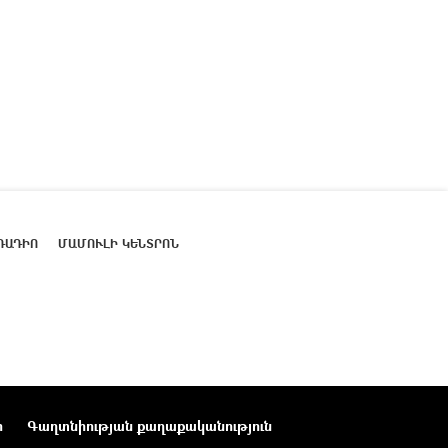
ՌԱԴԻՈ
ՄԱՄՈՒԼԻ ԿԵՆՏՐՈՆ
ր
Գաղտնիության քաղաքականություն