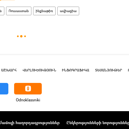
ն
Ռուսաստան
ինքնաթիռ
ավիացիա
ԱՇԽԱՐՀ
ՎԵՐԼՈՒԾՈՒԹՅՈՒՆ
ԻՆՖՈԳՐԱՖԻԿԱ
ՏԵՍԱՆՅՈՒԹԵՐ
Odnoklassniki
Մամուլի հաղորդագրություններ
Ընկերությունների նորություննե