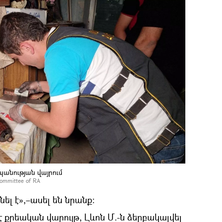
պանության վայրում
e Committee of RA
ել է»,–ասել են նրանք:
 քրեական վարույթ, Լևոն Մ.-ն ձերբակալվել