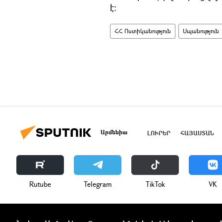
է:
ՀՀ Ոստիկանություն
Սպանություն
Արմենիա
ԼՈՒՐԵՐ
ՀԱՅԱՍՏԱՆ
Rutube
Telegram
ТikТоk
VK