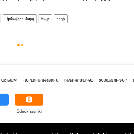
Արմավիրի մարզ
հայր
որդի
ԱՇԽԱՐՀ
ՎԵՐԼՈՒԾՈՒԹՅՈՒՆ
ԻՆՖՈԳՐԱՖԻԿԱ
ՏԵՍԱՆՅՈՒԹԵՐ
Odnoklassniki