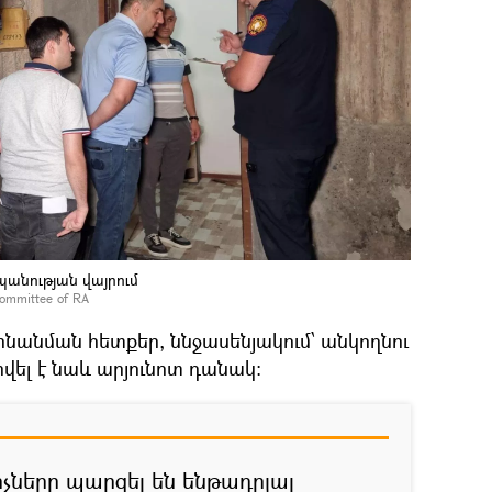
պանության վայրում
e Committee of RA
նանման հետքեր, ննջասենյակում՝ անկողնու
րվել է նաև արյունոտ դանակ:
չները պարզել են ենթադրյալ