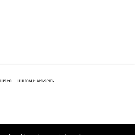
ՌԱԴԻՈ
ՄԱՄՈՒԼԻ ԿԵՆՏՐՈՆ