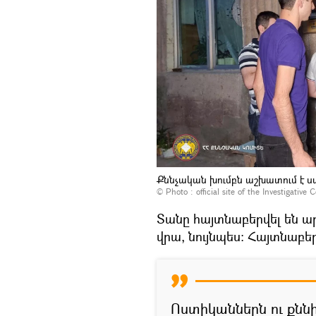
Քննչական խումբն աշխատում է ս
© Photo :
official site of the Investigativ
Տանը հայտնաբերվել են ար
վրա, նույնպես։ Հայտնաբե
Ոստիկաններն ու քննի