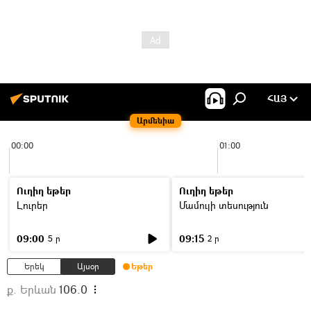
ՀԱՅ
Արմենիա
00:00
01:00
Ուղիղ եթեր
Ուղիղ եթեր
Լուրեր
Մամուլի տեսություն
09:00
09:15
5 ր
2 ր
Երեկ
Այսօր
Եթեր
ք. Երևան
106.0