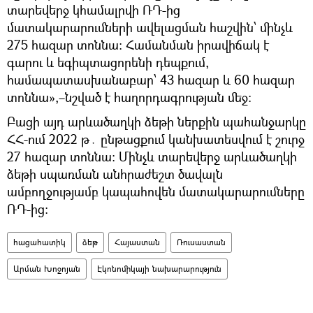
տարեվերջ կհամալրվի ՌԴ-ից
մատակարարումների ավելացման հաշվին՝ մինչև
275 հազար տոննա։ Համանման իրավիճակ է
գարու և եգիպտացորենի դեպքում,
համապատասխանաբար՝ 43 հազար և 60 հազար
տոննա»,–նշված է հաղորդագրության մեջ։
Բացի այդ արևածաղկի ձեթի ներքին պահանջարկը
ՀՀ-ում 2022 թ․ ընթացքում կանխատեսվում է շուրջ
27 հազար տոննա։ Մինչև տարեվերջ արևածաղկի
ձեթի սպառման անհրաժեշտ ծավալն
ամբողջությամբ կապահովեն մատակարարումները
ՌԴ-ից։
հացահատիկ
ձեթ
Հայաստան
Ռուսաստան
Արման Խոջոյան
Էկոնոմիկայի նախարարություն