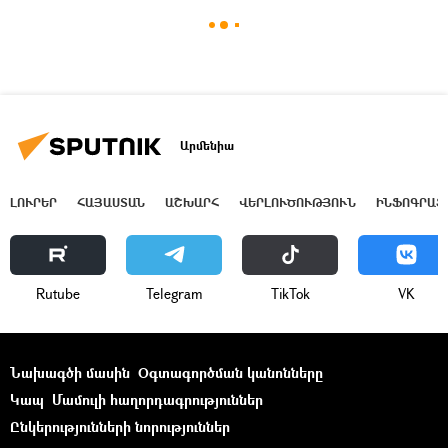
Արմենիա
ԼՈՒՐԵՐ
ՀԱՅԱՍՏԱՆ
ԱՇԽԱՐՀ
ՎԵՐԼՈՒԾՈՒԹՅՈՒՆ
ԻՆՖՈԳՐԱՖ
Rutube
Telegram
ТikТоk
VK
Նախագծի մասին
Օգտագործման կանոնները
Կապ
Մամուլի հաղորդագրություններ
Ընկերությունների նորություններ