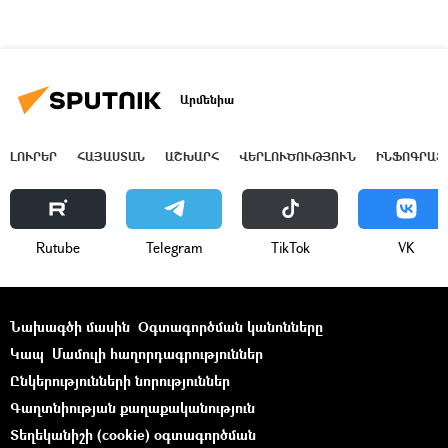
Արմենիա
ԼՈՒՐԵՐ
ՀԱՅԱՍՏԱՆ
ԱՇԽԱՐՀ
ՎԵՐԼՈՒԾՈՒԹՅՈՒՆ
ԻՆՖՈԳՐԱՖ
Rutube
Telegram
ТikТоk
VK
Նախագծի մասին
Օգտագործման կանոնները
Կապ
Մամուլի հաղորդագրություններ
Ընկերությունների նորություններ
Գաղտնիության քաղաքականություն
Տեղեկանիշի (cookie) օգտագործման