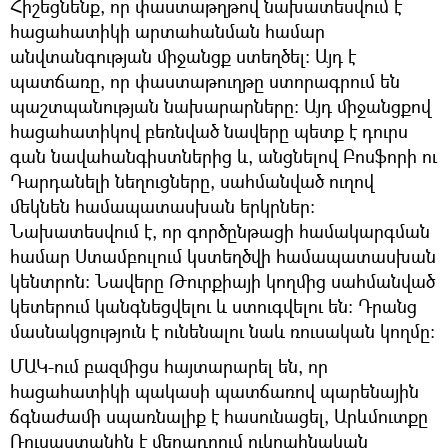
Հիշեցնենք, որ փաստաթղթով նախատեսվում է
հացահատիկի արտահանման համար
անվտանգության միջանցք ստեղծել։ Այդ է
պատճառը, որ փաստաթուղթը ստորագրում են
պաշտպանության նախարարները։ Այդ միջանցքով
հացահատիկով բեռնված նավերը պետք է դուրս
գան նավահանգիստներից և, անցնելով Բոսֆորի ու
Դարդանելի նեղուցները, սահմանված ուղով
մեկնեն համապատասխան երկրներ։
Նախատեսվում է, որ գործընթացի համակարգման
համար Ստամբուլում կստեղծվի համապատասխան
կենտրոն։ Նավերը Թուրքիայի կողմից սահմանված
կետերում կանգնեցվելու և ստուգվելու են։ Դրանց
մասնակցություն է ունենալու նաև ռուսական կողմը։
ՄԱԿ-ում բազմիցս հայտարարել են, որ
հացահատիկի պակասի պատճառով պարենային
ճգնաժամի սպառնալիք է հասունացել, Արևմուտքը
Ռուսաստանին է մեղադրում ուկրաինական