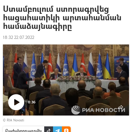
Ստամբուլում ստորագրվեց
հացահատիկի արտահանման
համաձայնագիրը
18:32 22.07.2022
0:36
Դիտել
© RIA Novosti
տեսանյութը
Բաժանորդագրվել