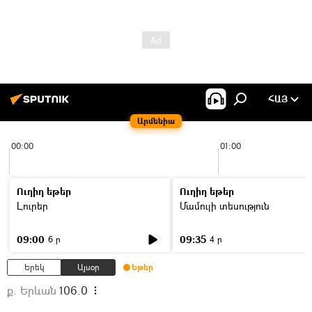
ՀԱՅ
Արմենիա
00:00
01:00
Ուղիղ եթեր
Ուղիղ եթեր
Լուրեր
Մամուլի տեսություն
09:00
09:35
6 ր
4 ր
Երեկ
Այսօր
Եթեր
ք. Երևան
106.0