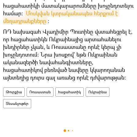
հացահատիկի մատակարարումները խոչընդոտելու
համար։
Մոսկվան կտրականապես հերքում է 
մեղադրանքները
։
ՌԴ նախագահ Վլադիմիր Պուտինը վստահեցրել է,
որ հացահատիկն Ուկրաինայից արտահանելու
խնդիրներ չկան, և Ռուսաստանը որևէ կերպ չի
խոչընդոտում։ Նրա խոսքով` եթե Ուկրաինան
ականազերծի նավահանգիստները,
հացահատիկով բեռնված նավերը կկարողանան
այնտեղից դուրս գալ առանց որևէ դժվարության։
Թուրքիա
Ռուսաստան
հացահատիկ
Ուկրաինա
Տեսանյութեր