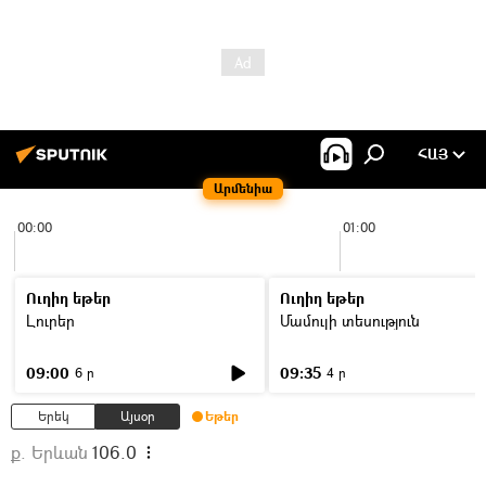
ՀԱՅ
Արմենիա
00:00
01:00
Ուղիղ եթեր
Ուղիղ եթեր
Լուրեր
Մամուլի տեսություն
09:00
09:35
6 ր
4 ր
Երեկ
Այսօր
Եթեր
ք. Երևան
106.0