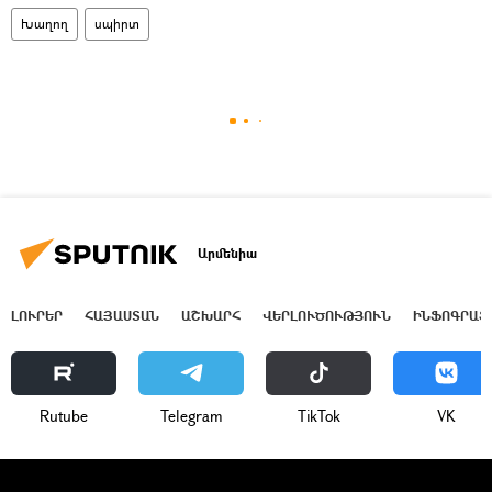
Խաղող
սպիրտ
Արմենիա
ԼՈՒՐԵՐ
ՀԱՅԱՍՏԱՆ
ԱՇԽԱՐՀ
ՎԵՐԼՈՒԾՈՒԹՅՈՒՆ
ԻՆՖՈԳՐԱՖ
Rutube
Telegram
ТikТоk
VK