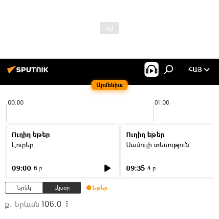
ՀԱՅ
Արմենիա
00:00
01:00
Ուղիղ եթեր
Ուղիղ եթեր
Լուրեր
Մամուլի տեսություն
09:00
09:35
6 ր
4 ր
Երեկ
Այսօր
Եթեր
ք. Երևան
106.0