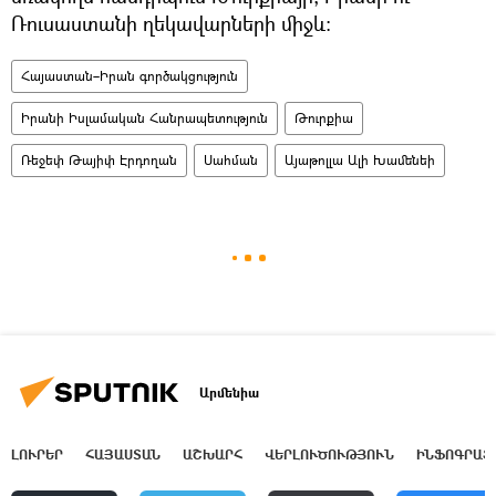
Ռուսաստանի ղեկավարների միջև։
Հայաստան–Իրան գործակցություն
Իրանի Իսլամական Հանրապետություն
Թուրքիա
Ռեջեփ Թայիփ Էրդողան
Սահման
Այաթոլլա Ալի Խամենեի
Արմենիա
ԼՈՒՐԵՐ
ՀԱՅԱՍՏԱՆ
ԱՇԽԱՐՀ
ՎԵՐԼՈՒԾՈՒԹՅՈՒՆ
ԻՆՖՈԳՐԱՖ