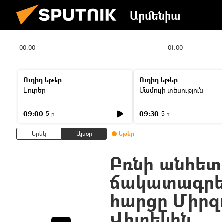
Արմենիա
00:00
01:00
Ուղիղ եթեր
Ուղիղ եթեր
Լուրեր
Մամուլի տեսություն
09:00
09:30
5 ր
5 ր
Երեկ
Այսօր
Եթեր
Բռնի անհե
ճակատագրե
հարցը Միրզ
Վիտեկին