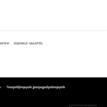
ՌԱԴԻՈ
ՄԱՄՈՒԼԻ ԿԵՆՏՐՈՆ
ր
Գաղտնիության քաղաքականություն