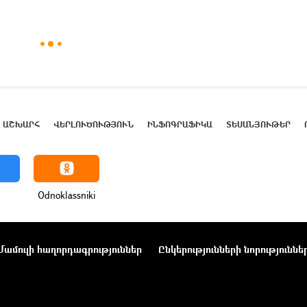
ԱՇԽԱՐՀ
ՎԵՐԼՈՒԾՈՒԹՅՈՒՆ
ԻՆՖՈԳՐԱՖԻԿԱ
ՏԵՍԱՆՅՈՒԹԵՐ
Odnoklassniki
Մամուլի հաղորդագրություններ
Ընկերությունների նորություննե