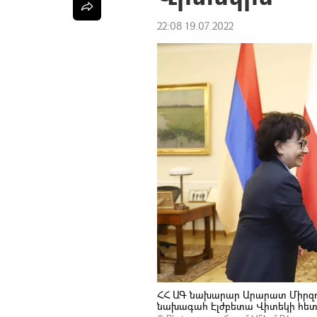
22:08 19.07.2022
ՀՀ ԱԳ նախարար Արարատ Միրզոյ
նախագահ Էլժբետա Վիտեկի հետ