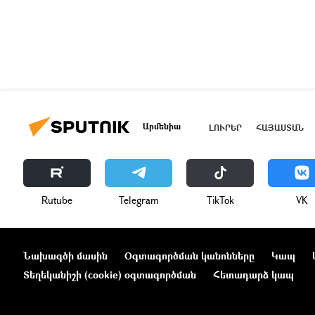
Արմենիա
ԼՈՒՐԵՐ
ՀԱՅԱՍՏԱՆ
Rutube
Telegram
ТikТоk
VK
Նախագծի մասին
Օգտագործման կանոնները
Կապ
Տեղեկանիշի (cookie) օգտագործման
Հետադարձ կապ