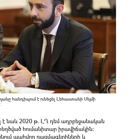
անը հանդիպում է ունեցել Լեհաստանի Սեյմի
։
 է նաև 2020 թ. ԼՂ դեմ ադրբեջանական
տեղծված հումանիտար իրավիճակին։
նում պահվող ռազմագերիների և