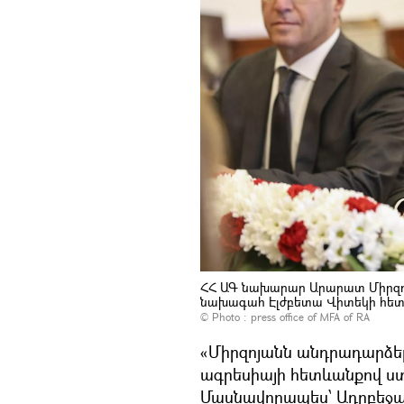
ՀՀ ԱԳ նախարար Արարատ Միրզոյ
նախագահ Էլժբետա Վիտեկի հետ
© Photo :
press office of MFA of RA
«Միրզոյանն անդրադարձել
ագրեսիայի հետևանքով ս
Մասնավորապես՝ Ադրբեջա