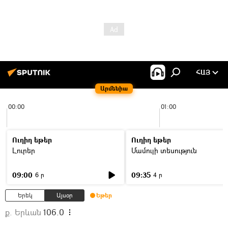
ՀԱՅ
Արմենիա
00:00
01:00
Ուղիղ եթեր
Ուղիղ եթեր
Լուրեր
Մամուլի տեսություն
09:00
09:35
6 ր
4 ր
Երեկ
Այսօր
Եթեր
ք. Երևան
106.0