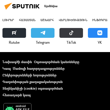
Արմենիա
ԼՈՒՐԵՐ
ՀԱՅԱՍՏԱՆ
ԱՇԽԱՐՀ
ՎԵՐԼՈՒԾՈՒԹՅՈՒՆ
ԻՆՖՈԳՐԱՖ
Rutube
Telegram
ТikТоk
VK
Նախագծի մասին
Օգտագործման կանոնները
Կապ
Մամուլի հաղորդագրություններ
Ընկերությունների նորություններ
Գաղտնիության քաղաքականություն
Տեղեկանիշի (cookie) օգտագործման
Հետադարձ կապ