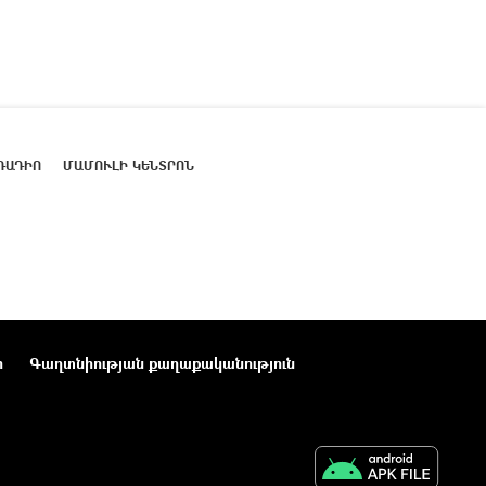
ՌԱԴԻՈ
ՄԱՄՈՒԼԻ ԿԵՆՏՐՈՆ
ր
Գաղտնիության քաղաքականություն