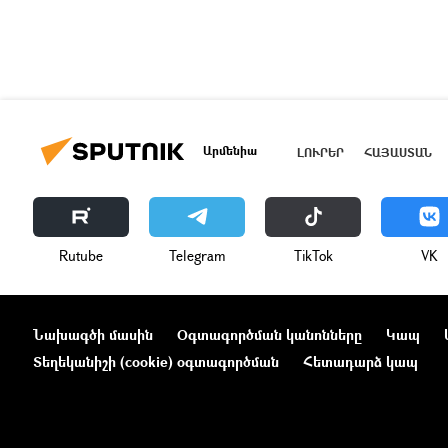
Արմենիա
ԼՈՒՐԵՐ
ՀԱՅԱՍՏԱՆ
Rutube
Telegram
ТikТоk
VK
Նախագծի մասին
Օգտագործման կանոնները
Կապ
Տեղեկանիշի (cookie) օգտագործման
Հետադարձ կապ