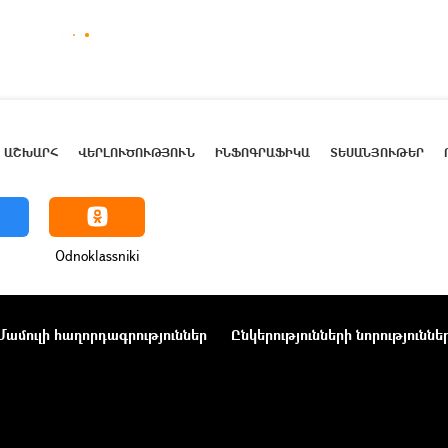
ԱՇԽԱՐՀ
ՎԵՐԼՈՒԾՈՒԹՅՈՒՆ
ԻՆՖՈԳՐԱՖԻԿԱ
ՏԵՍԱՆՅՈՒԹԵՐ
Odnoklassniki
Մամուլի հաղորդագրություններ
Ընկերությունների նորություննե