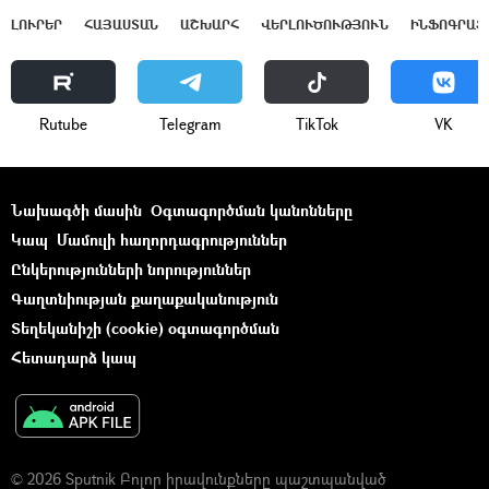
ԼՈՒՐԵՐ
ՀԱՅԱՍՏԱՆ
ԱՇԽԱՐՀ
ՎԵՐԼՈՒԾՈՒԹՅՈՒՆ
ԻՆՖՈԳՐԱՖ
Rutube
Telegram
ТikТоk
VK
Նախագծի մասին
Օգտագործման կանոնները
Կապ
Մամուլի հաղորդագրություններ
Ընկերությունների նորություններ
Գաղտնիության քաղաքականություն
Տեղեկանիշի (cookie) օգտագործման
Հետադարձ կապ
© 2026 Sputnik Բոլոր իրավունքները պաշտպանված