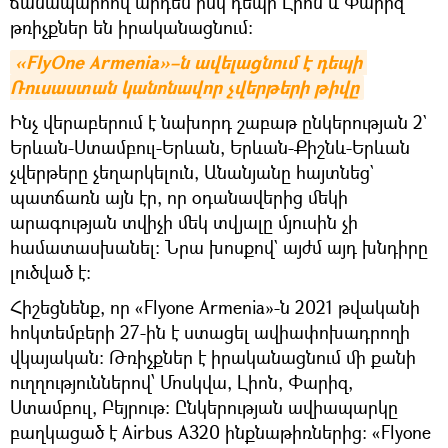
ճանապարհով արդեն իսկ դեպի Լիոն և Փարիզ
թռիչքներ են իրականացնում։
«FlyOne Armenia»–ն ավելացնում է դեպի 
Ռուսաստան կանոնավոր չվերթերի թիվը
Ինչ վերաբերում է նախորդ շաբաթ ընկերության 2`
Երևան-Ստամբուլ-Երևան, Երևան-Քիշնև-Երևան
չվերթերը չեղարկելուն, Անանյանը հայտնեց`
պատճառն այն էր, որ օդանավերից մեկի
արագության տվիչի մեկ տվյալը մյուսին չի
համատասխանել։ Նրա խոսքով` այժմ այդ խնդիրը
լուծված է։
Հիշեցնենք, որ «Flyone Armenia»-ն 2021 թվականի
հոկտեմբերի 27-ին է ստացել ավիափոխադրողի
վկայական։ Թռիչքներ է իրականացնում մի քանի
ուղղություններով՝ Մոսկվա, Լիոն, Փարիզ,
Ստամբուլ, Բեյրութ։ Ընկերության ավիապարկը
բաղկացած է Airbus A320 ինքնաթիռներից։ «Flyone