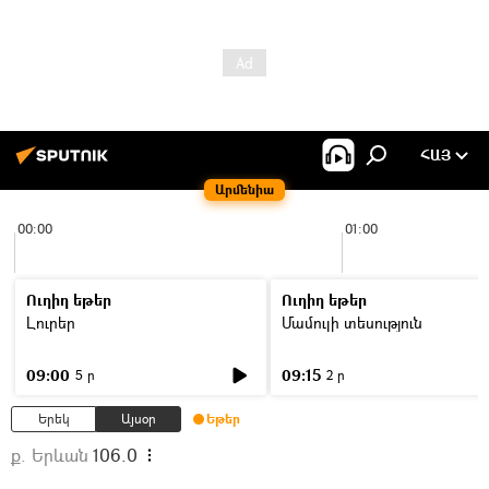
ՀԱՅ
Արմենիա
00:00
01:00
Ուղիղ եթեր
Ուղիղ եթեր
Լուրեր
Մամուլի տեսություն
09:00
09:15
5 ր
2 ր
Երեկ
Այսօր
Եթեր
ք. Երևան
106.0