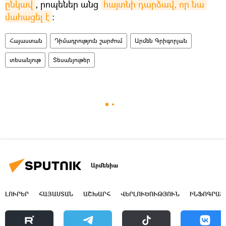
ընկավ
, րոպեներ անց
հայտնի դարձավ, որ նա 
մահացել է
։
Հայաստան
Դիմադրություն շարժում
Արմեն Գրիգորյան
տեսանյութ
Տեսանյութեր
Արմենիա
ԼՈՒՐԵՐ
ՀԱՅԱՍՏԱՆ
ԱՇԽԱՐՀ
ՎԵՐԼՈՒԾՈՒԹՅՈՒՆ
ԻՆՖՈԳՐԱՖ