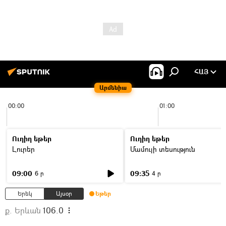
ՀԱՅ
Արմենիա
00:00
01:00
Ուղիղ եթեր
Ուղիղ եթեր
Լուրեր
Մամուլի տեսություն
09:00
09:35
6 ր
4 ր
Երեկ
Այսօր
Եթեր
ք. Երևան
106.0