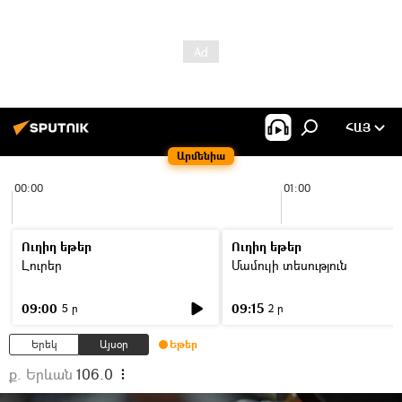
ՀԱՅ
Արմենիա
00:00
01:00
Ուղիղ եթեր
Ուղիղ եթեր
Լուրեր
Մամուլի տեսություն
09:00
09:15
5 ր
2 ր
Երեկ
Այսօր
Եթեր
ք. Երևան
106.0