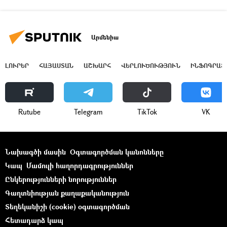
Արմենիա
ԼՈՒՐԵՐ
ՀԱՅԱՍՏԱՆ
ԱՇԽԱՐՀ
ՎԵՐԼՈՒԾՈՒԹՅՈՒՆ
ԻՆՖՈԳՐԱՖ
Rutube
Telegram
ТikТоk
VK
Նախագծի մասին
Օգտագործման կանոնները
Կապ
Մամուլի հաղորդագրություններ
Ընկերությունների նորություններ
Գաղտնիության քաղաքականություն
Տեղեկանիշի (cookie) օգտագործման
Հետադարձ կապ