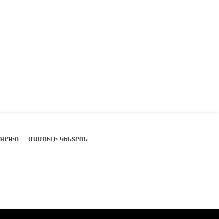
ՌԱԴԻՈ
ՄԱՄՈՒԼԻ ԿԵՆՏՐՈՆ