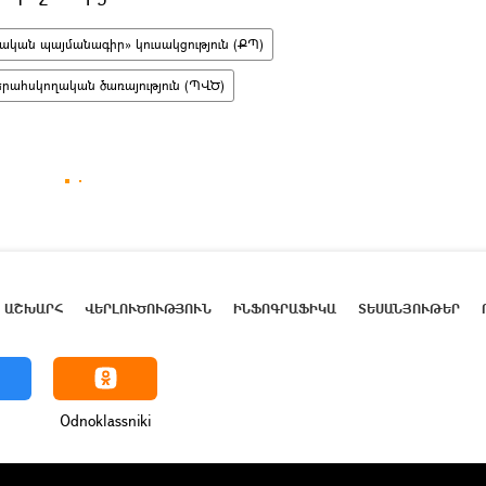
կան պայմանագիր» կուսակցություն (ՔՊ)
րահսկողական ծառայություն (ՊՎԾ)
ԱՇԽԱՐՀ
ՎԵՐԼՈՒԾՈՒԹՅՈՒՆ
ԻՆՖՈԳՐԱՖԻԿԱ
ՏԵՍԱՆՅՈՒԹԵՐ
Odnoklassniki