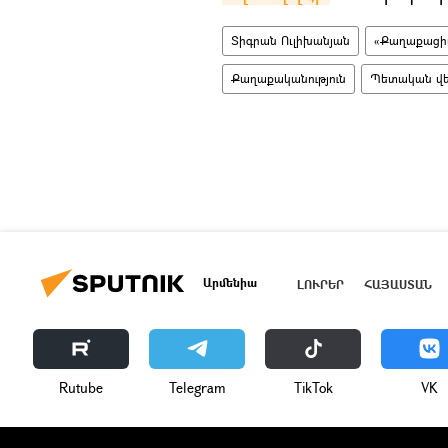
Տիգրան Ուլիխանյան
«Քաղաքացիա
Քաղաքականություն
Պետական վե
Արմենիա
ԼՈՒՐԵՐ
ՀԱՅԱՍՏԱՆ
Rutube
Telegram
ТikТоk
VK