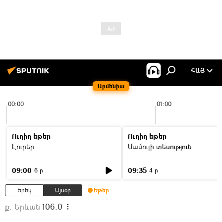
ՀԱՅ
Արմենիա
00:00
01:00
Ուղիղ եթեր
Ուղիղ եթեր
Լուրեր
Մամուլի տեսություն
09:00
09:35
6 ր
4 ր
Երեկ
Այսօր
Եթեր
ք. Երևան
106.0