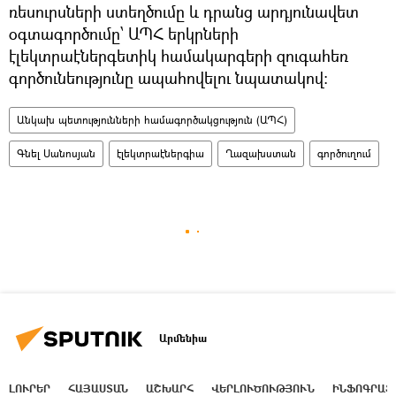
ռեսուրսների ստեղծումը և դրանց արդյունավետ
օգտագործումը՝ ԱՊՀ երկրների
էլեկտրաէներգետիկ համակարգերի զուգահեռ
գործունեությունը ապահովելու նպատակով։
Անկախ պետությունների համագործակցություն (ԱՊՀ)
Գնել Սանոսյան
էլեկտրաէներգիա
Ղազախստան
գործուղում
Արմենիա
ԼՈՒՐԵՐ
ՀԱՅԱՍՏԱՆ
ԱՇԽԱՐՀ
ՎԵՐԼՈՒԾՈՒԹՅՈՒՆ
ԻՆՖՈԳՐԱՖ