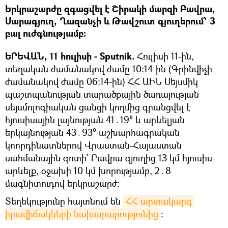
Երկրաշարժը զգացվել է Շիրակի մարզի Բավրա,
Սարագյուղ, Ղազանչի և Թավշուտ գյուղերում՝ 3
բալ ուժգնությամբ։
ԵՐԵՎԱՆ, 11 հուլիսի - Sputnik.
Հուլիսի 11-ին,
տեղական ժամանակով ժամը 10:14-ին (Գրինվիչի
ժամանակով ժամը 06:14-ին) ՀՀ ԱԻՆ Սեյսմիկ
պաշտպանության տարածքային ծառայության
սեյսմոլոգիական ցանցի կողմից գրանցվել է
հյուսիսային լայնության 41․19⁰ և արևելյան
երկայնության 43․93⁰ աշխարհագրական
կոորդինատներով Վրաստան-Հայաստան
սահմանային գոտի` Բավրա գյուղից 13 կմ հյուսիս-
արևելք, օջախի 10 կմ խորությամբ, 2․8
մագնիտուդով երկրաշարժ:
Տեղեկությունը հայտնում են
ՀՀ արտակարգ 
իրավիճակների նախարարությունից
։