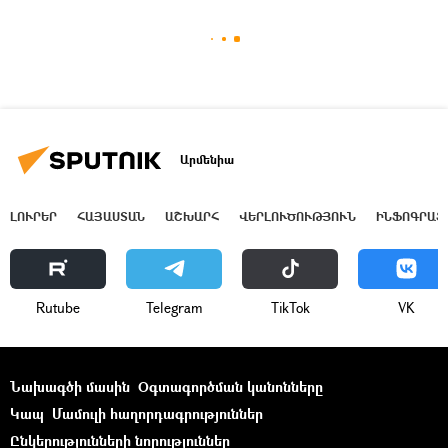
Արմենիա
ԼՈՒՐԵՐ
ՀԱՅԱՍՏԱՆ
ԱՇԽԱՐՀ
ՎԵՐԼՈՒԾՈՒԹՅՈՒՆ
ԻՆՖՈԳՐԱՖ
Rutube
Telegram
ТikТоk
VK
Նախագծի մասին
Օգտագործման կանոնները
Կապ
Մամուլի հաղորդագրություններ
Ընկերությունների նորություններ