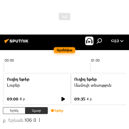
ՀԱՅ
Արմենիա
00:00
01:00
Ուղիղ եթեր
Ուղիղ եթեր
Լուրեր
Մամուլի տեսություն
09:00
09:35
6 ր
4 ր
Երեկ
Այսօր
Եթեր
ք. Երևան
106.0