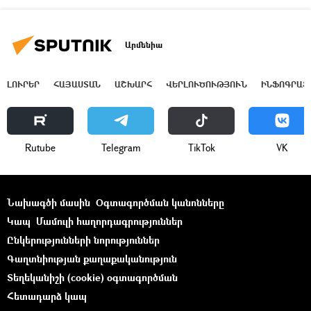
Արմենիա
ԼՈՒՐԵՐ
ՀԱՅԱՍՏԱՆ
ԱՇԽԱՐՀ
ՎԵՐԼՈՒԾՈՒԹՅՈՒՆ
ԻՆՖՈԳՐԱՖ
Rutube
Telegram
ТikТоk
VK
Նախագծի մասին
Օգտագործման կանոնները
Կապ
Մամուլի հաղորդագրություններ
Ընկերությունների նորություններ
Գաղտնիության քաղաքականություն
Տեղեկանիշի (cookie) օգտագործման
Հետադարձ կապ