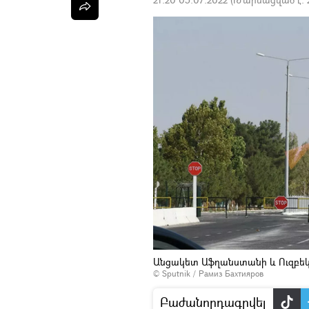
Անցակետ Աֆղանստանի և Ուզբե
© Sputnik / Рамиз Бахтияров
Բաժանորդագրվել