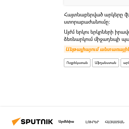
Հայտնաբերված արկերը վն
ստորաբաժանումը։
Այժմ երկու երկրների իրա
ձեռնարկում միջադեպի պ
Անթալիայում անտառային 
Ուզբեկստան
Աֆղանստան
ար
Արմենիա
ԼՈՒՐԵՐ
ՀԱՅԱՍՏԱՆ