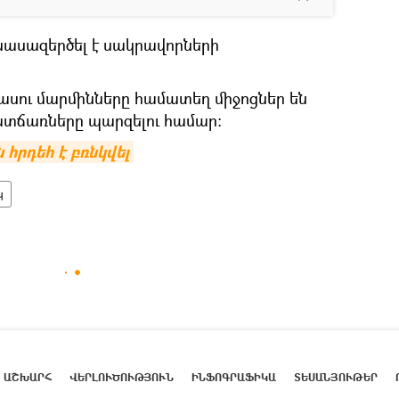
ասազերծել է սակրավորների
վասու մարմինները համատեղ միջոցներ են
ատճառները պարզելու համար:
հրդեհ է բռնկվել
կ
ԱՇԽԱՐՀ
ՎԵՐԼՈՒԾՈՒԹՅՈՒՆ
ԻՆՖՈԳՐԱՖԻԿԱ
ՏԵՍԱՆՅՈՒԹԵՐ