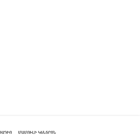
ՌԱԴԻՈ
ՄԱՄՈՒԼԻ ԿԵՆՏՐՈՆ