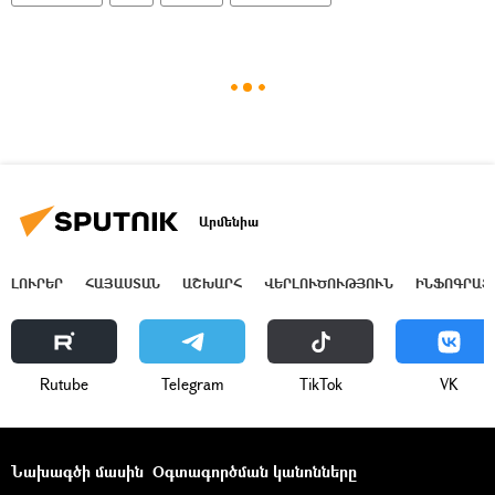
Արմենիա
ԼՈՒՐԵՐ
ՀԱՅԱՍՏԱՆ
ԱՇԽԱՐՀ
ՎԵՐԼՈՒԾՈՒԹՅՈՒՆ
ԻՆՖՈԳՐԱՖ
Rutube
Telegram
ТikТоk
VK
Նախագծի մասին
Օգտագործման կանոնները