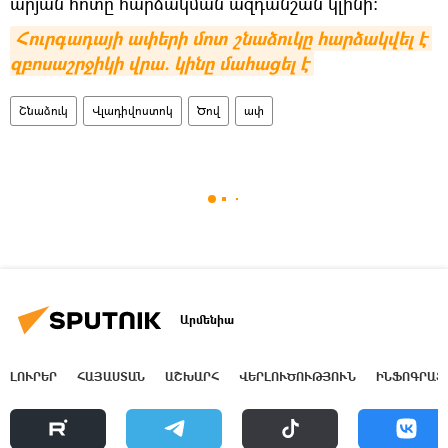
արյան հոտը հարձակման ազդանշան կլինի։
Հուրգադայի ափերի մոտ շնաձուկը հարձակվել է 
զբոսաշրջիկի վրա. կինը մահացել է
Շնաձուկ
Վլադիվոստոկ
Ծով
ափ
Արմենիա
ԼՈՒՐԵՐ
ՀԱՅԱՍՏԱՆ
ԱՇԽԱՐՀ
ՎԵՐԼՈՒԾՈՒԹՅՈՒՆ
ԻՆՖՈԳՐԱՖ