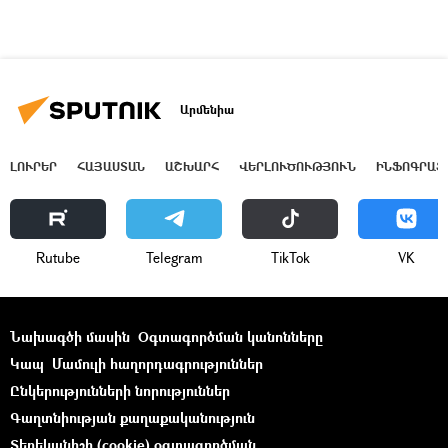
Արմենիա
ԼՈՒՐԵՐ
ՀԱՅԱՍՏԱՆ
ԱՇԽԱՐՀ
ՎԵՐԼՈՒԾՈՒԹՅՈՒՆ
ԻՆՖՈԳՐԱՖ
Rutube
Telegram
ТikТоk
VK
Նախագծի մասին
Օգտագործման կանոնները
Կապ
Մամուլի հաղորդագրություններ
Ընկերությունների նորություններ
Գաղտնիության քաղաքականություն
Տեղեկանիշի (cookie) օգտագործման