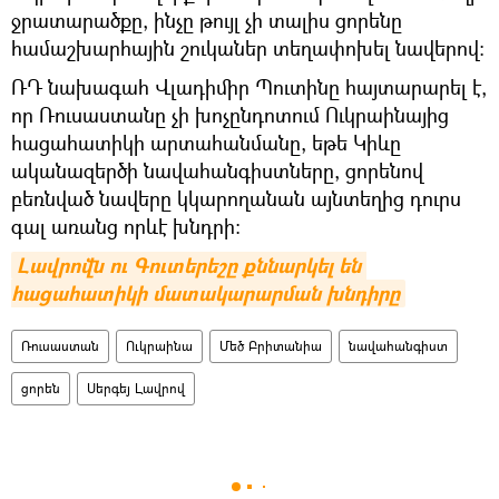
ջրատարածքը, ինչը թույլ չի տալիս ցորենը
համաշխարհային շուկաներ տեղափոխել նավերով:
ՌԴ նախագահ Վլադիմիր Պուտինը հայտարարել է,
որ Ռուսաստանը չի խոչընդոտում Ուկրաինայից
հացահատիկի արտահանմանը, եթե Կիևը
ականազերծի նավահանգիստները, ցորենով
բեռնված նավերը կկարողանան այնտեղից դուրս
գալ առանց որևէ խնդրի։
Լավրովն ու Գուտերեշը քննարկել են 
հացահատիկի մատակարարման խնդիրը
Ռուսաստան
Ուկրաինա
Մեծ Բրիտանիա
նավահանգիստ
ցորեն
Սերգեյ Լավրով