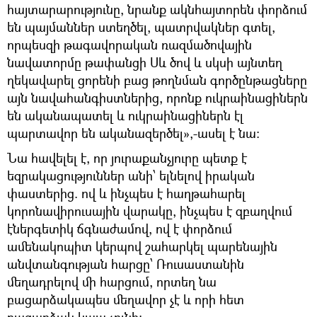
հայտարարությունը, նրանք ակնհայտորեն փորձում
են պայմաններ ստեղծել, պատրվակներ գտել,
որպեսզի թագավորական ռազմածովային
նավատորմը թափանցի Սև ծով և սկսի այնտեղ
ղեկավարել ցորենի բաց թողնման գործընթացները
այն նավահանգիստներից, որոնք ուկրաինացիներն
են ականապատել և ուկրաինացիներն էլ
պարտավոր են ականազերծել»,-ասել է նա։
Նա հավելել է, որ յուրաքանչյուրը պետք է
եզրակացություններ անի՝ ելնելով իրական
փաստերից. ով և ինչպես է հաղթահարել
կորոնավիրուսային վարակը, ինչպես է զբաղվում
էներգետիկ ճգնաժամով, ով է փորձում
ամենակոպիտ կերպով շահարկել պարենային
անվտանգության հարցը՝ Ռուսաստանին
մեղադրելով մի հարցում, որտեղ նա
բացարձակապես մեղավոր չէ և որի հետ
բացարձակ կապ չունի: