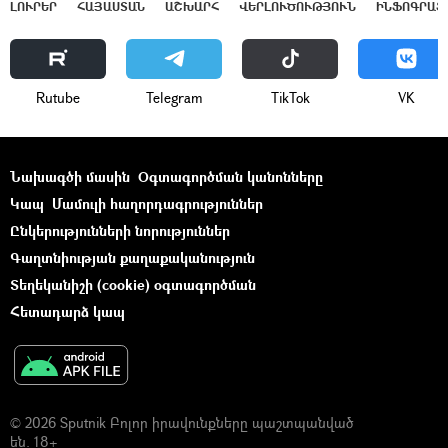
ԼՈՒՐԵՐ
ՀԱՅԱՍՏԱՆ
ԱՇԽԱՐՀ
ՎԵՐԼՈՒԾՈՒԹՅՈՒՆ
ԻՆՖՈԳՐԱՖ
Rutube
Telegram
ТikТоk
VK
Նախագծի մասին
Օգտագործման կանոնները
Կապ
Մամուլի հաղորդագրություններ
Ընկերությունների նորություններ
Գաղտնիության քաղաքականություն
Տեղեկանիշի (cookie) օգտագործման
Հետադարձ կապ
© 2026 Sputnik Բոլոր իրավունքները պաշտպանված
են. 18+