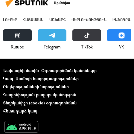
Արմենիա
ԼՈՒՐԵՐ
ՀԱՅԱՍՏԱՆ
ԱՇԽԱՐՀ
ՎԵՐԼՈՒԾՈՒԹՅՈՒՆ
ԻՆՖՈԳՐԱՖ
Rutube
Telegram
ТikТоk
VK
Նախագծի մասին
Օգտագործման կանոնները
Կապ
Մամուլի հաղորդագրություններ
Ընկերությունների նորություններ
Գաղտնիության քաղաքականություն
Տեղեկանիշի (cookie) օգտագործման
Հետադարձ կապ