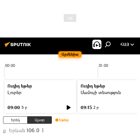
ՀԱՅ
Արմենիա
00:00
01:00
Ուղիղ եթեր
Ուղիղ եթեր
Լուրեր
Մամուլի տեսություն
09:00
09:15
5 ր
2 ր
Երեկ
Այսօր
Եթեր
ք. Երևան
106.0