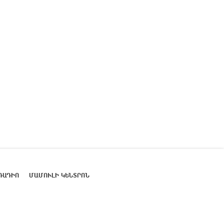
ՌԱԴԻՈ
ՄԱՄՈՒԼԻ ԿԵՆՏՐՈՆ