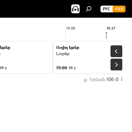
РУС
ՀԱՅ
16:00
16:27
 եթեր
Ուղիղ եթեր
ր
Լուրեր
19:00
46 ր
46 ր
ք. Երևան
106.0