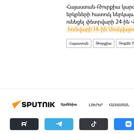
Հայաստան-Թուրքիա կարգ
երկրների հատուկ ներկայ
ունեցել փետրվարի 24-ին 
հունվարի 14–ին Մոսկվայո
Հայաստան
Թուրքիա
Ռուբեն 
Արմենիա
ԼՈՒՐԵՐ
ՀԱՅԱՍՏԱՆ