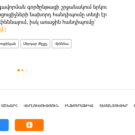
ավորման գործընթացի շրջանակում երկու
ացուցիչների նախորդ հանդիպումը տեղի էր
Վիեննայում, իսկ առաջին հանդիպումը`
ւմ
։
Ռուբինյան
Սերդար Քըլըչ
Վիեննա
ԱՇԽԱՐՀ
ՎԵՐԼՈՒԾՈՒԹՅՈՒՆ
ԻՆՖՈԳՐԱՖԻԿԱ
ՏԵՍԱՆՅՈՒԹԵՐ