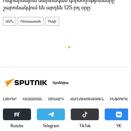
Ուկրաինայում մարտական գործողությունները
շարունակվում են արդեն 125-րդ օրը։
ԱՄՆ
Ռուսաստան
Ոսկի
Արմենիա
ԼՈՒՐԵՐ
ՀԱՅԱՍՏԱՆ
ԱՇԽԱՐՀ
ՎԵՐԼՈՒԾՈՒԹՅՈՒՆ
ԻՆՖՈԳՐԱՖ
Rutube
Telegram
ТikТоk
VK