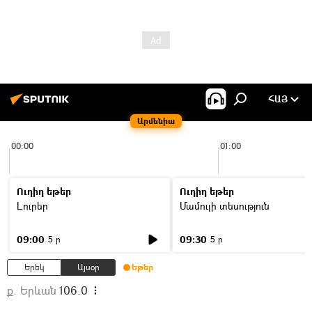
ՀԱՅ
Արմենիա
00:00
01:00
Ուղիղ եթեր
Ուղիղ եթեր
Լուրեր
Մամուլի տեսություն
09:00
09:30
5 ր
5 ր
Երեկ
Այսօր
Եթեր
ք. Երևան
106.0