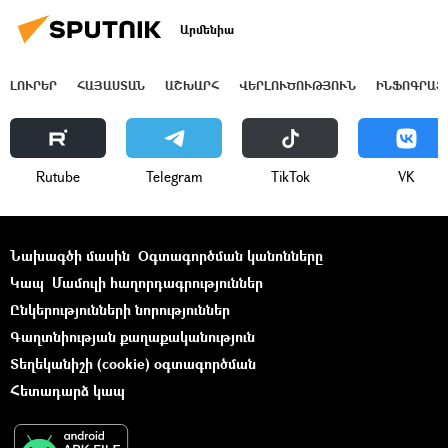
Արմենիա
ԼՈՒՐԵՐ
ՀԱՅԱՍՏԱՆ
ԱՇԽԱՐՀ
ՎԵՐԼՈՒԾՈՒԹՅՈՒՆ
ԻՆՖՈԳՐԱՖ
Rutube
Telegram
ТikТоk
VK
Նախագծի մասին
Օգտագործման կանոնները
Կապ
Մամուլի հաղորդագրություններ
Ընկերությունների նորություններ
Գաղտնիության քաղաքականություն
Տեղեկանիշի (cookie) օգտագործման
Հետադարձ կապ