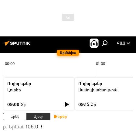
ՀԱՅ
Արմենիա
00:00
01:00
Ուղիղ եթեր
Ուղիղ եթեր
Լուրեր
Մամուլի տեսություն
09:00
09:15
5 ր
2 ր
Երեկ
Այսօր
Եթեր
ք. Երևան
106.0