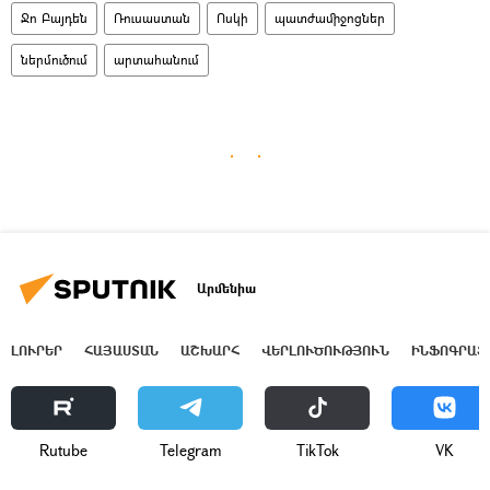
Ջո Բայդեն
Ռուսաստան
Ոսկի
պատժամիջոցներ
ներմուծում
արտահանում
Արմենիա
ԼՈՒՐԵՐ
ՀԱՅԱՍՏԱՆ
ԱՇԽԱՐՀ
ՎԵՐԼՈՒԾՈՒԹՅՈՒՆ
ԻՆՖՈԳՐԱՖ
Rutube
Telegram
ТikТоk
VK