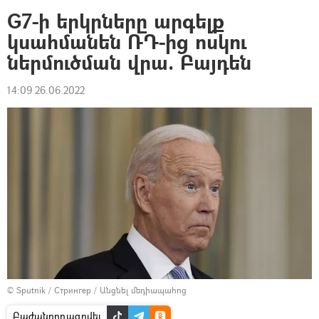
G7-ի երկրները արգելք
կսահմանեն ՌԴ-ից ոսկու
ներմուծման վրա. Բայդեն
14:09 26.06.2022
© Sputnik / Стрингер
/
Անցնել մեդիապահոց
Բաժանորդագրվել