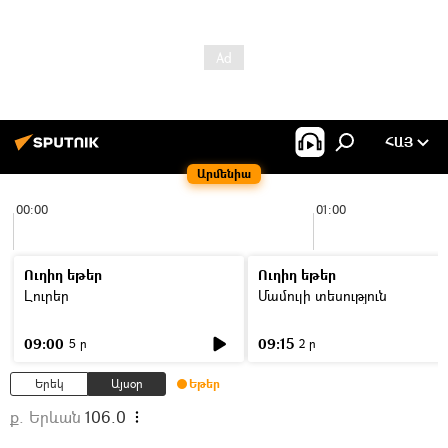
ՀԱՅ
Արմենիա
00:00
01:00
Ուղիղ եթեր
Ուղիղ եթեր
Լուրեր
Մամուլի տեսություն
09:00
09:15
5 ր
2 ր
Երեկ
Այսօր
Եթեր
ք. Երևան
106.0