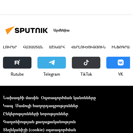
Արմենիա
ԼՈՒՐԵՐ
ՀԱՅԱՍՏԱՆ
ԱՇԽԱՐՀ
ՎԵՐԼՈՒԾՈՒԹՅՈՒՆ
ԻՆՖՈԳՐԱՖ
Rutube
Telegram
ТikТоk
VK
Նախագծի մասին
Օգտագործման կանոնները
Կապ
Մամուլի հաղորդագրություններ
Ընկերությունների նորություններ
Գաղտնիության քաղաքականություն
Տեղեկանիշի (cookie) օգտագործման