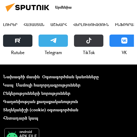
Արմենիա
ԼՈՒՐԵՐ
ՀԱՅԱՍՏԱՆ
ԱՇԽԱՐՀ
ՎԵՐԼՈՒԾՈՒԹՅՈՒՆ
ԻՆՖՈԳՐԱՖ
Rutube
Telegram
ТikТоk
VK
Նախագծի մասին
Օգտագործման կանոնները
Կապ
Մամուլի հաղորդագրություններ
Ընկերությունների նորություններ
Գաղտնիության քաղաքականություն
Տեղեկանիշի (cookie) օգտագործման
Հետադարձ կապ