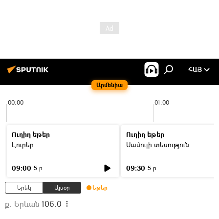
ՀԱՅ
Արմենիա
00:00
01:00
Ուղիղ եթեր
Ուղիղ եթեր
Լուրեր
Մամուլի տեսություն
09:00
09:30
5 ր
5 ր
Երեկ
Այսօր
Եթեր
ք. Երևան
106.0