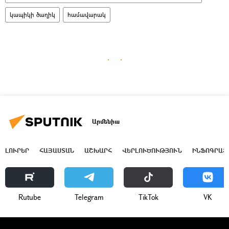
կապիկի ծաղիկ
համավարակ
Արմենիա
ԼՈՒՐԵՐ
ՀԱՅԱՍՏԱՆ
ԱՇԽԱՐՀ
ՎԵՐԼՈՒԾՈՒԹՅՈՒՆ
ԻՆՖՈԳՐԱՖ
Rutube
Telegram
ТikТоk
VK