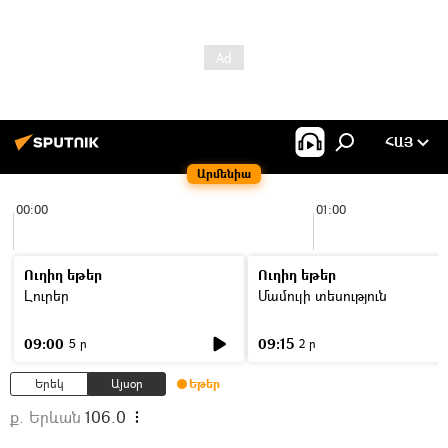
ՀԱՅ
Արմենիա
00:00
01:00
Ուղիղ եթեր
Ուղիղ եթեր
Լուրեր
Մամուլի տեսություն
09:00
09:15
5 ր
2 ր
Երեկ
Այսօր
Եթեր
ք. Երևան
106.0