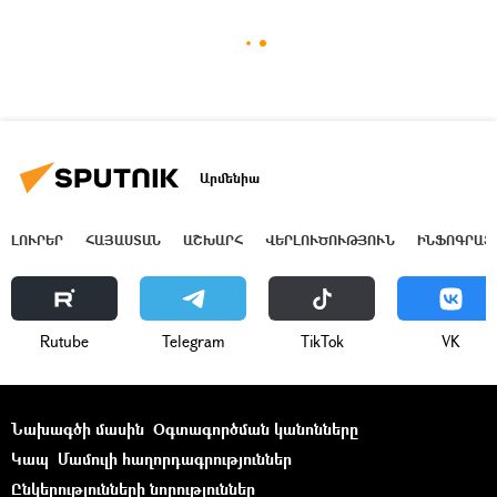
Արմենիա
ԼՈՒՐԵՐ
ՀԱՅԱՍՏԱՆ
ԱՇԽԱՐՀ
ՎԵՐԼՈՒԾՈՒԹՅՈՒՆ
ԻՆՖՈԳՐԱՖ
Rutube
Telegram
ТikТоk
VK
Նախագծի մասին
Օգտագործման կանոնները
Կապ
Մամուլի հաղորդագրություններ
Ընկերությունների նորություններ