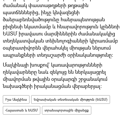
ժամանակ փաստաթղթերի թղթային
պատճեններից, ինչը կնվազեցնի
ծանրաբեռնվածությունը հանրապետության
բիզնեսի նկատմամբ և հնարավորություն կընձեռի
ԵԱՏՄ իրավասու մարմիններին ժամանակակից
տեղեկատվական տեխնոլոգիաների կիրառմամբ
օպերատիվորեն վերահսկել միության ներսում
ապրանքների տեղաշարժի օրինականությունը։
Մալկինայի խոսքով` կառավարությունների
ղեկավարները նաև զեկույց են ներկայացրել
միավորման թվային օրակարգի շրջանակում
նախագծերի իրականացման վերաբերյալ։
Իյա Մալկինա
Եվրասիական տնտեսական միություն (ԵԱՏՄ)
Հայաստան և ԵԱՏՄ
տրանսպորտային միջանցք