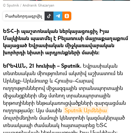
© Sputnik / Andranik Ghazaryan
Բաժանորդագրվել
ԵՏՀ–ի պաշտոնական ներկայացուցիչ Իյա
Մալկինան պատմել է Բելառուսի մայրաքաղաքում
կայացած Եվրասիական միջկառավարական
խորհրդի նիստի արդյունքների մասին։
ԵՐԵՎԱՆ, 21 հունիսի – Sputnik.
Եվրասիական
տնտեսական միությունում ակտիվ աշխատում են
Արևելք–Արևմուտք և Հյուսիս–Հարավ
ուղղություններով միջազգային տրանսպորտային
միջանցքների մեջ մտնող տրանսպորտային
երթուղիների ենթակառուցվածքների զարգացման
ուղղությամբ։ Այս մասին
Sputnik Արմենիա
մուլտիմեդիոն մամուլի կենտրոնի կազմակերպած
տեսակապի ժամանակ հայտարարեց ԵՏՀ
պաշտոնական ներկայացուցիչ Իյա Մալկինան։