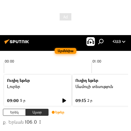
ՀԱՅ
Արմենիա
00:00
01:00
Ուղիղ եթեր
Ուղիղ եթեր
Լուրեր
Մամուլի տեսություն
09:00
09:15
5 ր
2 ր
Երեկ
Այսօր
Եթեր
ք. Երևան
106.0