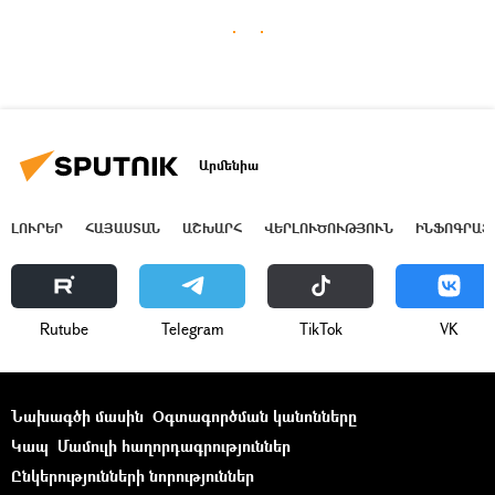
Արմենիա
ԼՈՒՐԵՐ
ՀԱՅԱՍՏԱՆ
ԱՇԽԱՐՀ
ՎԵՐԼՈՒԾՈՒԹՅՈՒՆ
ԻՆՖՈԳՐԱՖ
Rutube
Telegram
ТikТоk
VK
Նախագծի մասին
Օգտագործման կանոնները
Կապ
Մամուլի հաղորդագրություններ
Ընկերությունների նորություններ