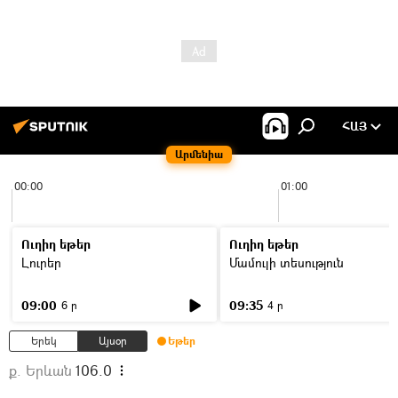
ՀԱՅ
Արմենիա
00:00
01:00
Ուղիղ եթեր
Ուղիղ եթեր
Լուրեր
Մամուլի տեսություն
09:00
09:35
6 ր
4 ր
Երեկ
Այսօր
Եթեր
ք. Երևան
106.0