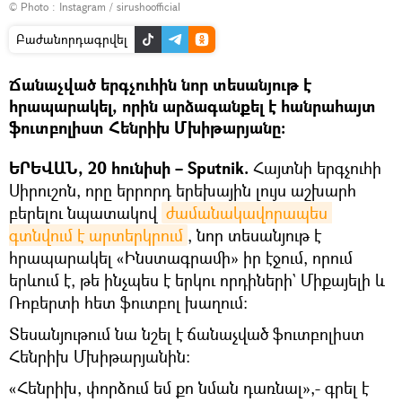
© Photo :
Instagram / sirushoofficial
Բաժանորդագրվել
Ճանաչված երգչուհին նոր տեսանյութ է
հրապարակել, որին արձագանքել է հանրահայտ
ֆուտբոլիստ Հենրիխ Մխիթարյանը։
ԵՐԵՎԱՆ, 20 հունիսի – Sputnik.
Հայտնի երգչուհի
Սիրուշոն, որը երրորդ երեխային լույս աշխարհ
բերելու նպատակով
ժամանակավորապես 
գտնվում է արտերկրում
, նոր տեսանյութ է
հրապարակել «Ինստագրամի» իր էջում, որում
երևում է, թե ինչպես է երկու որդիների` Միքայելի և
Ռոբերտի հետ ֆուտբոլ խաղում։
Տեսանյութում նա նշել է ճանաչված ֆուտբոլիստ
Հենրիխ Մխիթարյանին։
«Հենրիխ, փորձում եմ քո նման դառնալ»,- գրել է