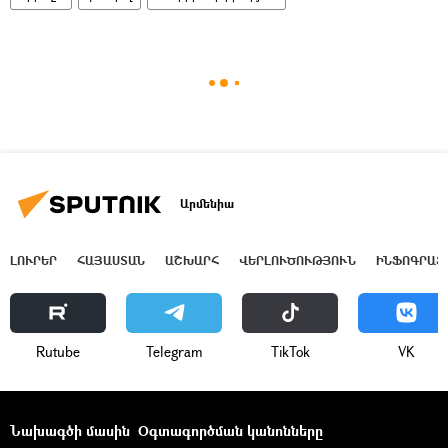
Արմենիա
ԼՈՒՐԵՐ
ՀԱՅԱՍՏԱՆ
ԱՇԽԱՐՀ
ՎԵՐԼՈՒԾՈՒԹՅՈՒՆ
ԻՆՖՈԳՐԱՖ
Rutube
Telegram
ТikТоk
VK
Նախագծի մասին
Օգտագործման կանոնները