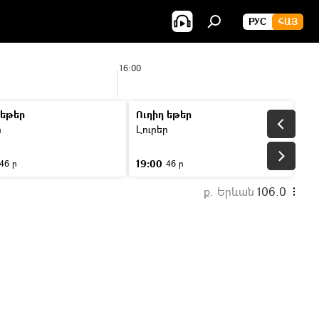
РУС
ՀԱՅ
16:00
 եթեր
Ուղիղ եթեր
ր
Լուրեր
19:00
46 ր
46 ր
ք. Երևան
106.0