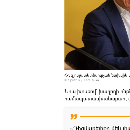
ՀՀ գյուղատնտեսության նախկին
© Sputnik / Zara Mika
Նրա խոսքով՝ խաղողի ինքն
համապատասխանաբար, մթե
«Դիզվառելիքը մեկ լ