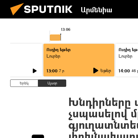
Արմենիա
13:06
Ուղիղ եթեր
Ուղիղ եթ
Լուրեր
Լուրեր
Եթեր
13:00
14:00
7 ր
46 
Երեկ
Այսօր
Խնդիրները պ
չսպասելով 
գյուղատնտե
փոխնախար