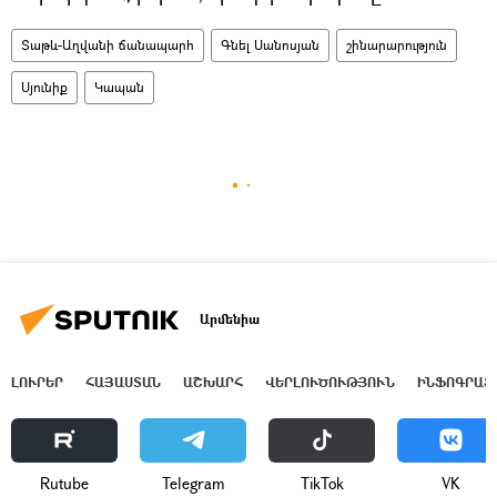
Տաթև-Աղվանի ճանապարհ
Գնել Սանոսյան
շինարարություն
Սյունիք
Կապան
Արմենիա
ԼՈՒՐԵՐ
ՀԱՅԱՍՏԱՆ
ԱՇԽԱՐՀ
ՎԵՐԼՈՒԾՈՒԹՅՈՒՆ
ԻՆՖՈԳՐԱՖ
Rutube
Telegram
ТikТоk
VK