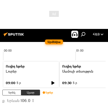
ՀԱՅ
Արմենիա
00:00
01:00
Ուղիղ եթեր
Ուղիղ եթեր
Լուրեր
Մամուլի տեսություն
09:00
09:30
5 ր
5 ր
Երեկ
Այսօր
Եթեր
ք. Երևան
106.0