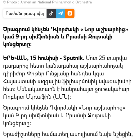
© Photo : Armenian National Philharmonic Orchestra
Բաժանորդագրվել
Ծրագրում կհնչեն Դվորժակի «Նոր աշխարհից»
կամ 9-րդ սիմֆոնիան և Բրամսի Ջութակի
կոնցերտը։
ԵՐԵՎԱՆ, 15 հունիսի - Sputnik.
Մոտ 25 տարվա
դադարից հետո կանադահայ աշխարհահռչակ
դիրիժոր Փիթեր Ունջյանը հանդես կգա
Հայաստանի ազգային ֆիլհարմոնիկ նվագախմբի
հետ։ Մենակատարն է հանրահայտ ջութակահար
Ռոբերտ Մկդաֆին (ԱՄՆ)։
Ծրագրում կհնչեն Դվորժակի «Նոր աշխարհից»
կամ 9-րդ սիմֆոնիան և Բրամսի Ջութակի
կոնցերտը։
Երաժիշտները համատեղ ասուլիսում նախ նշեցին,