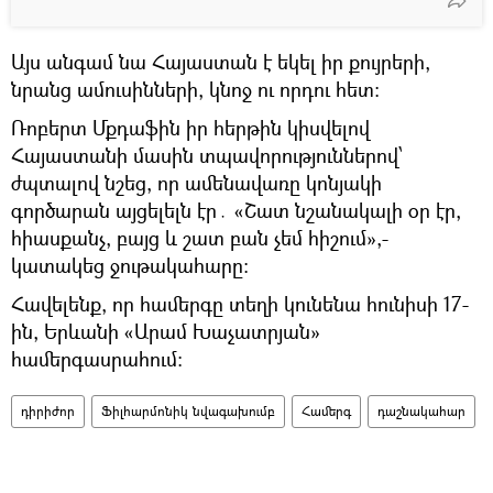
Այս անգամ նա Հայաստան է եկել իր քույրերի,
նրանց ամուսինների, կնոջ ու որդու հետ։
Ռոբերտ Մքդաֆին իր հերթին կիսվելով
Հայաստանի մասին տպավորություններով՝
ժպտալով նշեց, որ ամենավառը կոնյակի
գործարան այցելելն էր․ «Շատ նշանակալի օր էր,
հիասքանչ, բայց և շատ բան չեմ հիշում»,-
կատակեց ջութակահարը։
Հավելենք, որ համերգը տեղի կունենա հունիսի 17-
ին, Երևանի «Արամ Խաչատրյան»
համերգասրահում։
դիրիժոր
Ֆիլհարմոնիկ նվագախումբ
Համերգ
դաշնակահար