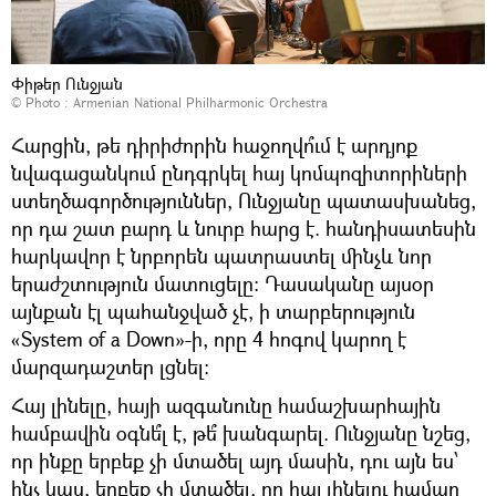
Փիթեր Ունջյան
© Photo : Armenian National Philharmonic Orchestra
Հարցին, թե դիրիժորին հաջողվո՞ւմ է արդյոք
նվագացանկում ընդգրկել հայ կոմպոզիտորիների
ստեղծագործություններ, Ունջյանը պատասխանեց,
որ դա շատ բարդ և նուրբ հարց է. հանդիսատեսին
հարկավոր է նրբորեն պատրաստել մինչև նոր
երաժշտություն մատուցելը։ Դասականը այսօր
այնքան էլ պահանջված չէ, ի տարբերություն
«System of a Down»-ի, որը 4 հոգով կարող է
մարզադաշտեր լցնել։
Հայ լինելը, հայի ազգանունը համաշխարհային
համբավին օգնե՞լ է, թե՞ խանգարել. Ունջյանը նշեց,
որ ինքը երբեք չի մտածել այդ մասին, դու այն ես՝
ինչ կաս, երբեք չի մտածել, որ հայ լինելու համար