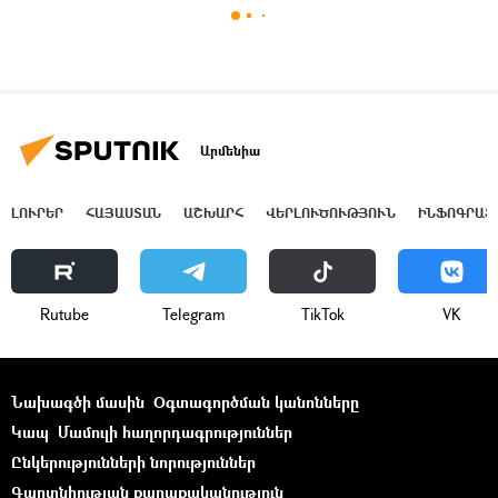
Արմենիա
ԼՈՒՐԵՐ
ՀԱՅԱՍՏԱՆ
ԱՇԽԱՐՀ
ՎԵՐԼՈՒԾՈՒԹՅՈՒՆ
ԻՆՖՈԳՐԱՖ
Rutube
Telegram
ТikТоk
VK
Նախագծի մասին
Օգտագործման կանոնները
Կապ
Մամուլի հաղորդագրություններ
Ընկերությունների նորություններ
Գաղտնիության քաղաքականություն