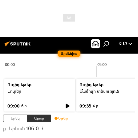
ՀԱՅ
Արմենիա
00:00
01:00
Ուղիղ եթեր
Ուղիղ եթեր
Լուրեր
Մամուլի տեսություն
09:00
09:35
6 ր
4 ր
Երեկ
Այսօր
Եթեր
ք. Երևան
106.0