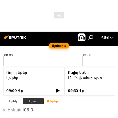
ՀԱՅ
Արմենիա
00:00
01:00
Ուղիղ եթեր
Ուղիղ եթեր
Լուրեր
Մամուլի տեսություն
09:00
09:35
6 ր
4 ր
Երեկ
Այսօր
Եթեր
ք. Երևան
106.0