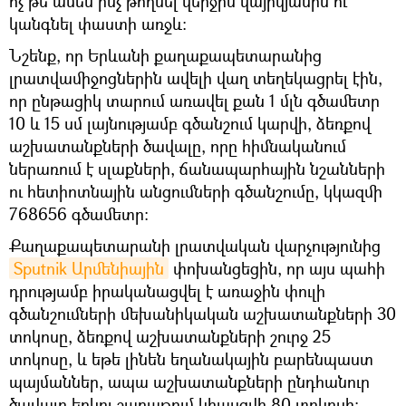
ոչ թե ամեն ինչ թողնել վերջին վայրկյանին ու
կանգնել փաստի առջև։
Նշենք, որ Երևանի քաղաքապետարանից
լրատվամիջոցներին ավելի վաղ տեղեկացրել էին,
որ ընթացիկ տարում առավել քան 1 մլն գծամետր
10 և 15 սմ լայնությամբ գծանշում կարվի, ձեռքով
աշխատանքների ծավալը, որը հիմնականում
ներառում է սլաքների, ճանապարհային նշանների
ու հետիոտնային անցումների գծանշումը, կկազմի
768656 գծամետր։
Քաղաքապետարանի լրատվական վարչությունից
Sputnik Արմենիային
փոխանցեցին, որ այս պահի
դրությամբ իրականացվել է առաջին փուլի
գծանշումների մեխանիկական աշխատանքների 30
տոկոսը, ձեռքով աշխատանքների շուրջ 25
տոկոսը, և եթե լինեն եղանակային բարենպաստ
պայմաններ, ապա աշխատանքների ընդհանուր
ծավալը երկու շաբաթում կհասցվի 80 տոկոսի։