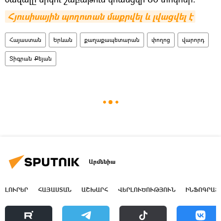
Հյուսիսային պողոտան մաքրվել և լվացվել է
Հայաստան
Երևան
քաղաքապետարան
փողոց
վարորդ
Տիգրան Քեյան
Արմենիա
ԼՈՒՐԵՐ
ՀԱՅԱՍՏԱՆ
ԱՇԽԱՐՀ
ՎԵՐԼՈՒԾՈՒԹՅՈՒՆ
ԻՆՖՈԳՐԱՖ