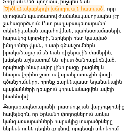
Տիգրան Մեծ պողոտա, ինչպես նաև
Ծիծեռնակաբերդի խճուղու այն հատված
, որը
փլուզման պատճառով ժամանակավորապես չէր
շահագործվում։ Ըստ քաղաքապետարանի`
տեխնիկական ապահովման, պահեստամասերի,
հարակից նյութերի, ներկերի հետ կապված
խնդիրներ չկան, ուստի գծանշումներն
իրականացվում են նաև գիշերային ժամերին,
խմբերն աշխատում են խիստ ծանրաբեռնված,
որպեսզի հնարավոր լինի բացը լրացնել և
հնարավորինս շուտ ավարտել առաջին փուլի
գծանշումները, որոնք բարենպաստ եղանակային
պայմանների դեպքում կիրականացվեն ավելի
ինտենսիվ։
Քաղաքապետարանի լրատվության վարչությունից
հավելեցին, որ Երևանի փողոցներում առկա
կանգառասրահների հարակից տարածքները
ներկվելու են դեղին գույնով, որպեսզի տեղերում