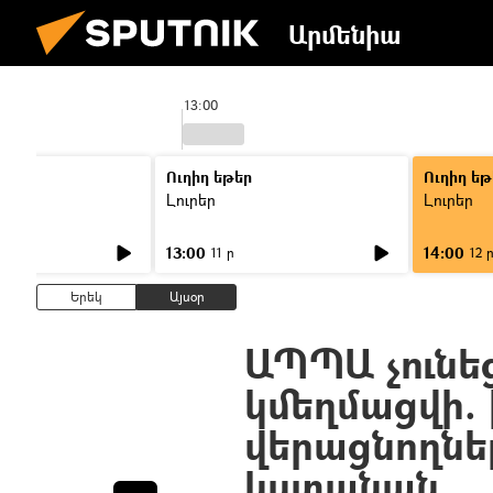
Արմենիա
13:00
Ուղիղ եթեր
Ուղիղ եթ
Լուրեր
Լուրեր
13:00
14:00
11 ր
12 
Երեկ
Այսօր
ԱՊՊԱ չունե
կմեղմացվի.
վերացնողնե
կստանան