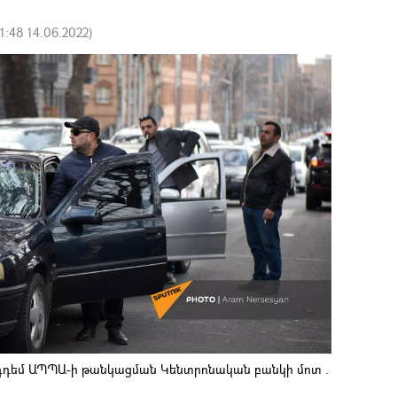
11:48 14.06.2022
)
դդեմ ԱՊՊԱ-ի թանկացման Կենտրոնական բանկի մոտ .