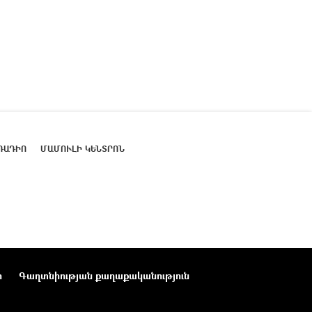
ՌԱԴԻՈ
ՄԱՄՈՒԼԻ ԿԵՆՏՐՈՆ
ր
Գաղտնիության քաղաքականություն