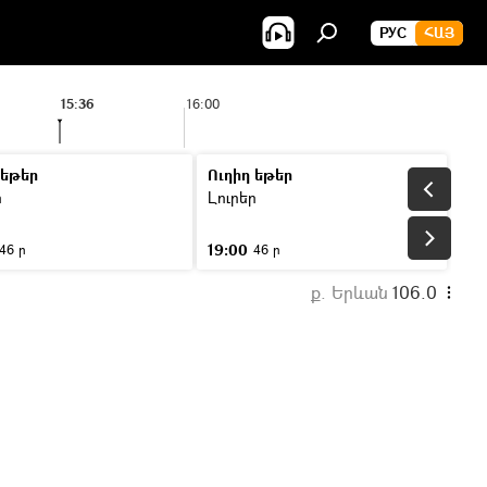
РУС
ՀԱՅ
15:36
16:00
 եթեր
Ուղիղ եթեր
ր
Լուրեր
19:00
46 ր
46 ր
ք. Երևան
106.0