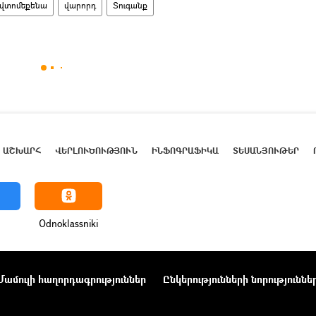
վտոմեքենա
վարորդ
Տուգանք
ԱՇԽԱՐՀ
ՎԵՐԼՈՒԾՈՒԹՅՈՒՆ
ԻՆՖՈԳՐԱՖԻԿԱ
ՏԵՍԱՆՅՈՒԹԵՐ
Odnoklassniki
Մամուլի հաղորդագրություններ
Ընկերությունների նորություննե