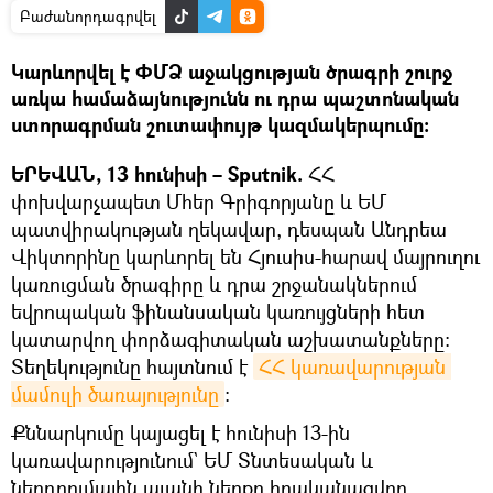
Բաժանորդագրվել
Կարևորվել է ՓՄՁ աջակցության ծրագրի շուրջ
առկա համաձայնությունն ու դրա պաշտոնական
ստորագրման շուտափույթ կազմակերպումը։
ԵՐԵՎԱՆ, 13 հունիսի – Sputnik.
ՀՀ
փոխվարչապետ Մհեր Գրիգորյանը և ԵՄ
պատվիրակության ղեկավար, դեսպան Անդրեա
Վիկտորինը կարևորել են Հյուսիս-հարավ մայրուղու
կառուցման ծրագիրը և դրա շրջանակներում
եվրոպական ֆինանսական կառույցների հետ
կատարվող փորձագիտական աշխատանքները:
Տեղեկությունը հայտնում է
ՀՀ կառավարության 
մամուլի ծառայությունը
։
Քննարկումը կայացել է հունիսի 13-ին
կառավարությունում` ԵՄ Տնտեսական և
ներդրումային պլանի ներքո իրականացվող