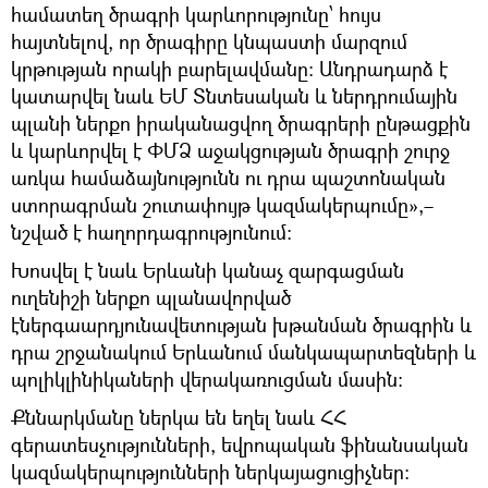
համատեղ ծրագրի կարևորությունը՝ հույս
հայտնելով, որ ծրագիրը կնպաստի մարզում
կրթության որակի բարելավմանը: Անդրադարձ է
կատարվել նաև ԵՄ Տնտեսական և ներդրումային
պլանի ներքո իրականացվող ծրագրերի ընթացքին
և կարևորվել է ՓՄՁ աջակցության ծրագրի շուրջ
առկա համաձայնությունն ու դրա պաշտոնական
ստորագրման շուտափույթ կազմակերպումը»,–
նշված է հաղորդագրությունում:
Խոսվել է նաև Երևանի կանաչ զարգացման
ուղենիշի ներքո պլանավորված
էներգաարդյունավետության խթանման ծրագրին և
դրա շրջանակում Երևանում մանկապարտեզների և
պոլիկլինիկաների վերակառուցման մասին:
Քննարկմանը ներկա են եղել նաև ՀՀ
գերատեսչությունների, եվրոպական ֆինանսական
կազմակերպությունների ներկայացուցիչներ: