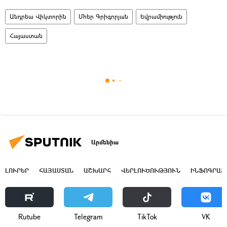
Անդրեա Վիկտորին
Մհեր Գրիգորյան
Եվրամիություն
Հայաստան
Արմենիա
ԼՈՒՐԵՐ
ՀԱՅԱՍՏԱՆ
ԱՇԽԱՐՀ
ՎԵՐԼՈՒԾՈՒԹՅՈՒՆ
ԻՆՖՈԳՐԱՖ
Rutube
Telegram
ТikТоk
VK