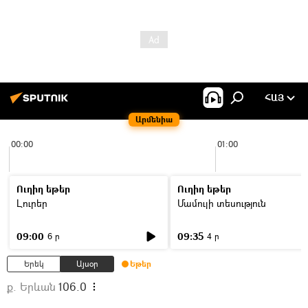
ՀԱՅ
Արմենիա
00:00
01:00
Ուղիղ եթեր
Ուղիղ եթեր
Լուրեր
Մամուլի տեսություն
09:00
09:35
6 ր
4 ր
Երեկ
Այսօր
Եթեր
ք. Երևան
106.0