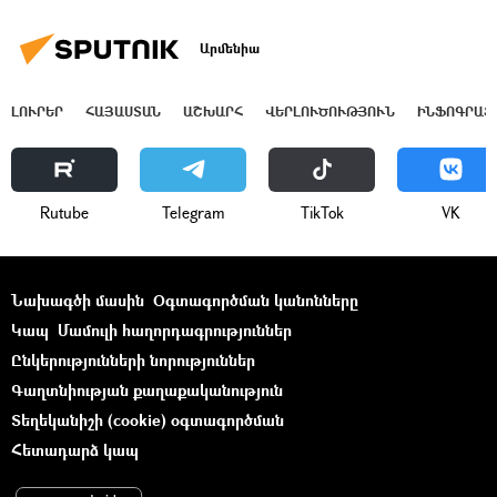
Արմենիա
ԼՈՒՐԵՐ
ՀԱՅԱՍՏԱՆ
ԱՇԽԱՐՀ
ՎԵՐԼՈՒԾՈՒԹՅՈՒՆ
ԻՆՖՈԳՐԱՖ
Rutube
Telegram
ТikТоk
VK
Նախագծի մասին
Օգտագործման կանոնները
Կապ
Մամուլի հաղորդագրություններ
Ընկերությունների նորություններ
Գաղտնիության քաղաքականություն
Տեղեկանիշի (cookie) օգտագործման
Հետադարձ կապ