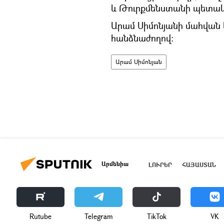
և Թուրքմենստանի պետա
Արամ Սիմոնյանի մահվան 
հանձնաժողով:
Արամ Սիմոնյան
Արմենիա
ԼՈՒՐԵՐ
ՀԱՅԱՍՏԱՆ
Rutube
Telegram
ТikТоk
VK