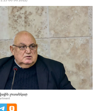
վային լուսանկար
partment