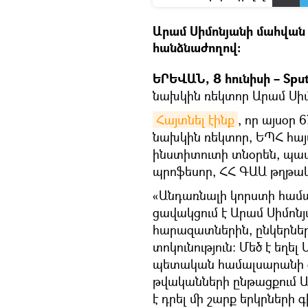
Արամ Սիմոնյանի մահվան
հանձնաժողով։
ԵՐԵՎԱՆ, 8 հունիսի – Sput
նախկին ռեկտոր Արամ Սի
Հայտնել էինք
, որ այսօր
նախկին ռեկտոր, ԵՊՀ հա
ինստիտուտի տնօրեն, պատ
պրոֆեսոր, ՀՀ ԳԱԱ թղթակ
«Անդառնալի կորստի հա
ցավակցում է Արամ Սիմոն
հարազատներին, ընկերների
տոկունություն։ Մեծ է եղ
պետական համալսարանի զ
թվականների ընթացքում Ար
է դրել մի շարք երկրներ