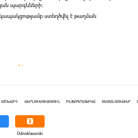
կան պարգևների:
կապակցությամբ ստեղծվել է թաղման
ԱՇԽԱՐՀ
ՎԵՐԼՈՒԾՈՒԹՅՈՒՆ
ԻՆՖՈԳՐԱՖԻԿԱ
ՏԵՍԱՆՅՈՒԹԵՐ
Odnoklassniki