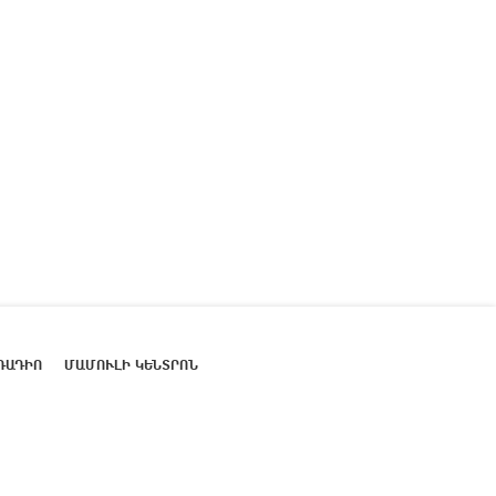
ՌԱԴԻՈ
ՄԱՄՈՒԼԻ ԿԵՆՏՐՈՆ