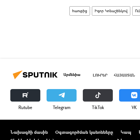
հաուբից
Իգոր Կոնաշենկով
Ու
Արմենիա
ԼՈՒՐԵՐ
ՀԱՅԱՍՏԱՆ
Rutube
Telegram
ТikТоk
VK
Նախագծի մասին
Օգտագործման կանոնները
Կապ