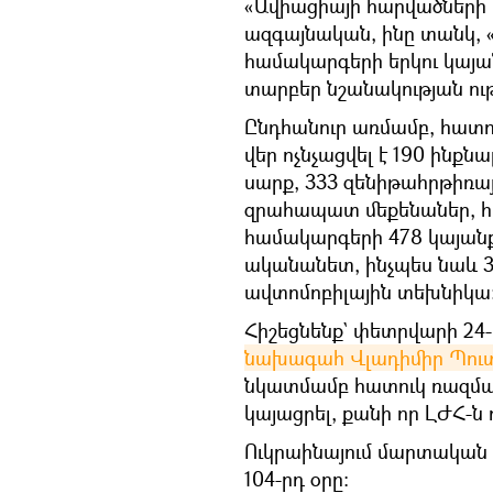
«Ավիացիայի հարվածների հ
ազգայնական, ինը տանկ,
համակարգերի երկու կայա
տարբեր նշանակության ութ
Ընդհանուր առմամբ, հատո
վեր ոչնչացվել է 190 ինքնա
սարք, 333 զենիթահրթիռա
զրահապատ մեքենաներ, հ
համակարգերի 478 կայանք
ականանետ, ինչպես նաև 
ավտոմոբիլային տեխնիկա
Հիշեցնենք` փետրվարի 24
նախագահ Վլադիմիր Պու
նկատմամբ հատուկ ռազմակ
կայացրել, քանի որ ԼԺՀ-ն 
Ուկրաինայում մարտական գ
104-րդ օրը։