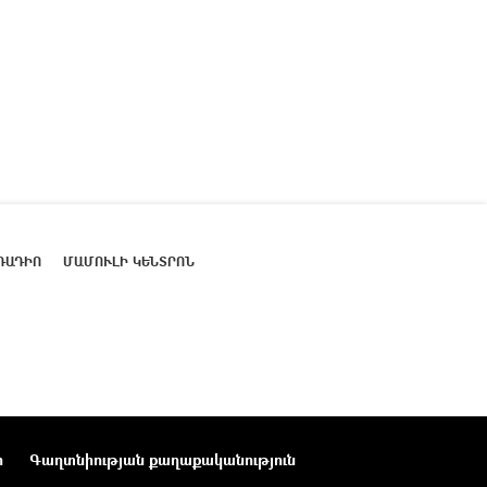
ՌԱԴԻՈ
ՄԱՄՈՒԼԻ ԿԵՆՏՐՈՆ
ր
Գաղտնիության քաղաքականություն