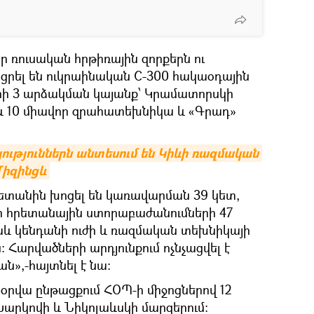
որ ռուսական հրթիռային զորքերն ու
ացրել են ուկրաինական C-300 հակաօդային
ի 3 արձակման կայանք՝ Կրամատորսկի
աև 10 միավոր զրահատեխնիկա և «Գրադ»
ւթյուններն անտեսում են Կիևի ռազմական 
Միզինցև
րետանին խոցել են կառավարման 39 կետ,
րի հրետանային ստորաբաժանումների 47
նաև կենդանի ուժի և ռազմական տեխնիկայի
 Հարվածների արդյունքում ոչնչացվել է
ն»,-հայտնել է նա։
օրվա ընթացքում ՀՕՊ-ի միջոցներով 12
Խարկովի և Նիկոլաևսկի մարզերում: