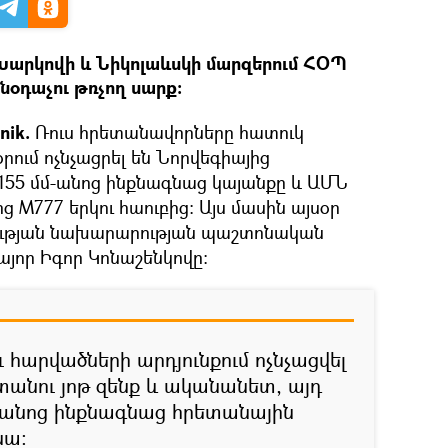
Խարկովի և Նիկոլաևսկի մարզերում ՀՕՊ
անօդաչու թռչող սարք:
nik.
Ռուս հրետանավորները հատուկ
րում ոչնչացրել են Նորվեգիայից
55 մմ-անոց ինքնագնաց կայանքը և ԱՄՆ
ց М777 երկու հաուբից: Այս մասին այսօր
ության նախարարության պաշտոնական
մայոր Իգոր Կոնաշենկովը:
 հարվածների արդյունքում ոչնչացվել
տանու յոթ զենք և ականանետ, այդ
մ-անոց ինքնագնաց հրետանային
նա։