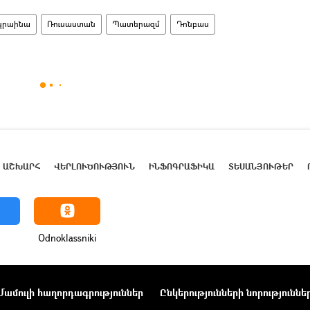
կրաինա
Ռուսաստան
Պատերազմ
Դոնբաս
ԱՇԽԱՐՀ
ՎԵՐԼՈՒԾՈՒԹՅՈՒՆ
ԻՆՖՈԳՐԱՖԻԿԱ
ՏԵՍԱՆՅՈՒԹԵՐ
Odnoklassniki
Մամուլի հաղորդագրություններ
Ընկերությունների նորություննե