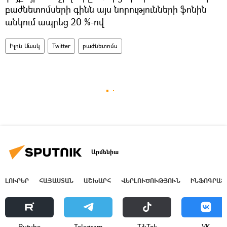
բաժնետոմսերի գինն այս նորությունների ֆոնին
անկում ապրեց 20 %-ով
Իլոն Մասկ
Twitter
բաժնետոմս
Արմենիա
ԼՈՒՐԵՐ
ՀԱՅԱՍՏԱՆ
ԱՇԽԱՐՀ
ՎԵՐԼՈՒԾՈՒԹՅՈՒՆ
ԻՆՖՈԳՐԱՖ
Rutube
Telegram
ТikТоk
VK