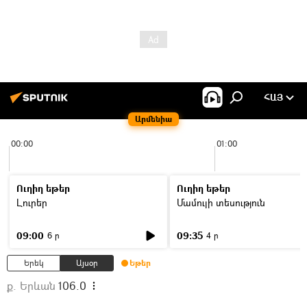
ՀԱՅ
Արմենիա
00:00
01:00
Ուղիղ եթեր
Ուղիղ եթեր
Լուրեր
Մամուլի տեսություն
09:00
09:35
6 ր
4 ր
Երեկ
Այսօր
Եթեր
ք. Երևան
106.0