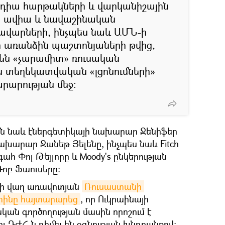
եդիա հարթակների և վարկանիշային
ի, ավիա և նավաշինական
կավարների, ինչպես նաև ԱՄՆ-ի
առանձին պաշտոնյաների թվից,
ւնեն «չարամիտ» ռուսական
ն տեղեկատվական «լցոնումների»
արարության մեջ:
ն նաև էներգետիկայի նախարար Ջենիֆեր
ախարար Ջանեթ Յելենը, ինչպես նաև Fitch
ահ Փոլ Թեյլորը և Moody's ընկերության
ոբ Ֆաուսերը։
-ի վաղ առավոտյան
Ռուսաստանի 
տինը հայտարարեց
, որ Ուկրաինայի
ան գործողության մասին որոշում է
ու ԴԺՀ-ն դիմել են օգնության խնդրանքով։