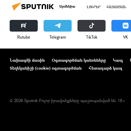
Արմենիա
ԼՈՒՐԵՐ
ՀԱՅԱՍՏԱՆ
Rutube
Telegram
ТikТоk
VK
Նախագծի մասին
Օգտագործման կանոնները
Կապ
Տեղեկանիշի (cookie) օգտագործման
Հետադարձ կապ
© 2026 Sputnik Բոլոր իրավունքները պաշտպանված են. 18+