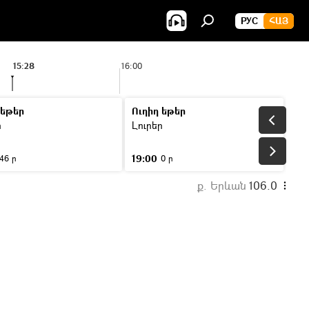
РУС
ՀԱՅ
15:28
16:00
 եթեր
Ուղիղ եթեր
ր
Լուրեր
19:00
46 ր
0 ր
ք. Երևան
106.0