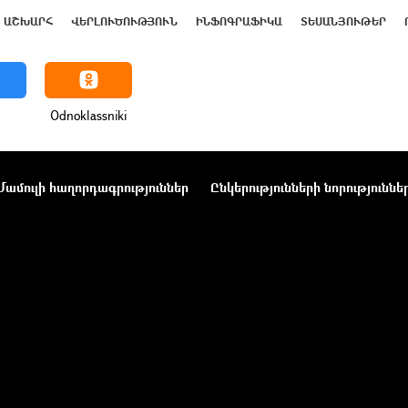
ԱՇԽԱՐՀ
ՎԵՐԼՈՒԾՈՒԹՅՈՒՆ
ԻՆՖՈԳՐԱՖԻԿԱ
ՏԵՍԱՆՅՈՒԹԵՐ
Odnoklassniki
Մամուլի հաղորդագրություններ
Ընկերությունների նորություննե