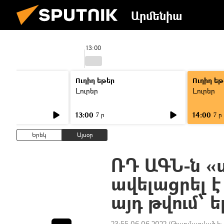
Արմենիա
13:00
Ուղիղ եթեր
Ուղիղ եթ
Լուրեր
Լուրեր
13:00
14:00
7 ր
7 ր
Երեկ
Այսօր
ՌԴ ԱԳՆ-ն «
ավելացրել է
այդ թվում՝ 
23:55 06.06.2022
(Թարմացված է: