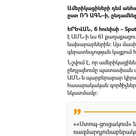
Ամերիկացիների դեմ անհ
ըստ ՌԴ ԱԳՆ–ի, ընդամեն
ԵՐԵՎԱՆ, 6 հունիսի – Sput
է ԱՄՆ-ի ևս 61 քաղաքացու
նախարարներին։ Այս մաս
գերատեսչության կայքում
Նշվում է, որ ամերիկացի
ընդլայնումը պատասխան մ
ԱՄՆ-ն պարբերաբար կիրա
հասարակական գործիչների
նկատմամբ:
««Ստոպ-ցուցակում» 
ռազմարդյունաբերա