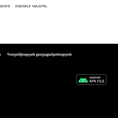
ՌԱԴԻՈ
ՄԱՄՈՒԼԻ ԿԵՆՏՐՈՆ
ր
Գաղտնիության քաղաքականություն