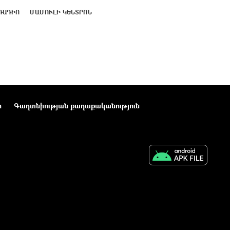
ՌԱԴԻՈ
ՄԱՄՈՒԼԻ ԿԵՆՏՐՈՆ
ր
Գաղտնիության քաղաքականություն