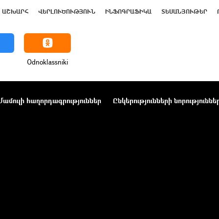
ԱՇԽԱՐՀ
ՎԵՐԼՈՒԾՈՒԹՅՈՒՆ
ԻՆՖՈԳՐԱՖԻԿԱ
ՏԵՍԱՆՅՈՒԹԵՐ
Odnoklassniki
Մամուլի հաղորդագրություններ
Ընկերությունների նորություննե