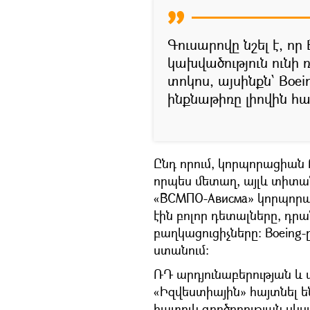
Գուսարովը նշել է, որ
կախվածություն ունի
տոկոս, այսինքն՝ Boei
ինքնաթիռը լիովին հ
Ընդ որում, կորպորացիան 
որպես մետաղ, այլև տիտա
«ВСМПО-Ависма» կորպորացի
էին բոլոր դետալները, դրա
բաղկացուցիչները։ Boein
ստանում։
ՌԴ արդյունաբերության և
«Իզվեստիային» հայտնել ե
հատուկ գործողության սկս