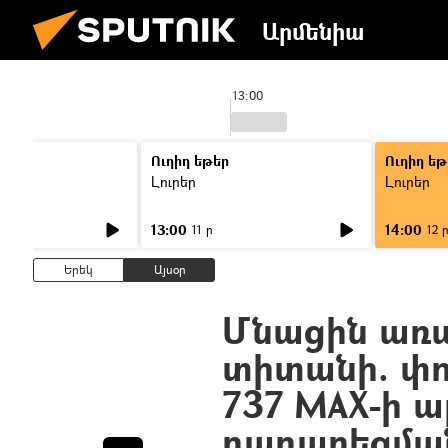
Արմենիա
13:00
Ուղիղ եթեր
Ուղիղ եթ
Լուրեր
Լուրեր
13:00
14:00
11 ր
12 
Երեկ
Այսօր
Մնացին առա
տիտանի. փո
737 MAX-ի 
դադարեցմա