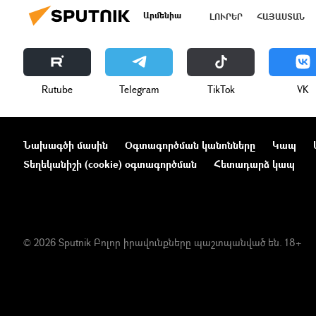
Արմենիա
ԼՈՒՐԵՐ
ՀԱՅԱՍՏԱՆ
Rutube
Telegram
ТikТоk
VK
Նախագծի մասին
Օգտագործման կանոնները
Կապ
Տեղեկանիշի (cookie) օգտագործման
Հետադարձ կապ
© 2026 Sputnik Բոլոր իրավունքները պաշտպանված են. 18+