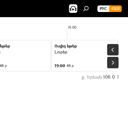
РУС
ՀԱՅ
16:00
 եթեր
Ուղիղ եթեր
ր
Լուրեր
19:00
46 ր
46 ր
ք. Երևան
106.0