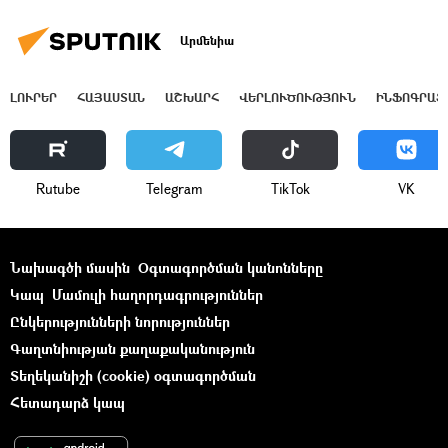
Արմենիա
ԼՈՒՐԵՐ
ՀԱՅԱՍՏԱՆ
ԱՇԽԱՐՀ
ՎԵՐԼՈՒԾՈՒԹՅՈՒՆ
ԻՆՖՈԳՐԱՖ
Rutube
Telegram
ТikТоk
VK
Նախագծի մասին
Օգտագործման կանոնները
Կապ
Մամուլի հաղորդագրություններ
Ընկերությունների նորություններ
Գաղտնիության քաղաքականություն
Տեղեկանիշի (cookie) օգտագործման
Հետադարձ կապ