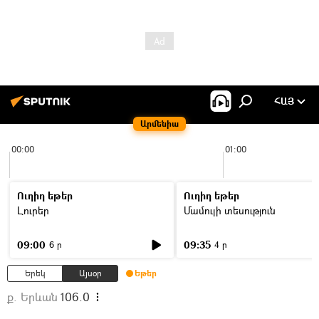
ՀԱՅ
Արմենիա
00:00
01:00
Ուղիղ եթեր
Ուղիղ եթեր
Լուրեր
Մամուլի տեսություն
09:00
09:35
6 ր
4 ր
Երեկ
Այսօր
Եթեր
ք. Երևան
106.0