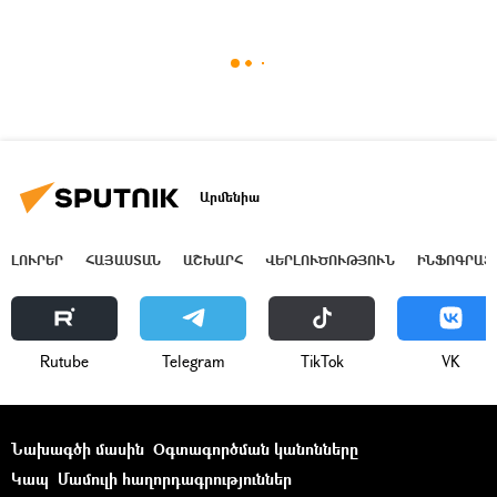
Արմենիա
ԼՈՒՐԵՐ
ՀԱՅԱՍՏԱՆ
ԱՇԽԱՐՀ
ՎԵՐԼՈՒԾՈՒԹՅՈՒՆ
ԻՆՖՈԳՐԱՖ
Rutube
Telegram
ТikТоk
VK
Նախագծի մասին
Օգտագործման կանոնները
Կապ
Մամուլի հաղորդագրություններ