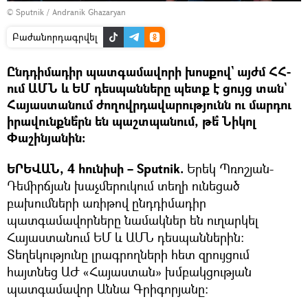
© Sputnik / Andranik Ghazaryan
Բաժանորդագրվել
Ընդդիմադիր պատգամավորի խոսքով` այժմ ՀՀ-
ում ԱՄՆ և ԵՄ դեսպանները պետք է ցույց տան`
Հայաստանում ժողովրդավարությունն ու մարդու
իրավունքնե՞րն են պաշտպանում, թե՞ Նիկոլ
Փաշինյանին։
ԵՐԵՎԱՆ, 4 հունիսի – Sputnik.
Երեկ Պռոշյան-
Դեմիրճյան խաչմերուկում տեղի ունեցած
բախումների առիթով ընդդիմադիր
պատգամավորները նամակներ են ուղարկել
Հայաստանում ԵՄ և ԱՄՆ դեսպաններին։
Տեղեկությունը լրագրողների հետ զրույցում
հայտնեց ԱԺ «Հայաստան» խմբակցության
պատգամավոր Աննա Գրիգորյանը։