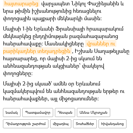
հայտարարեց
վարչապետ Նիկոլ Փաշինյանին և
նրա թիմին իշխանությունից հեռացնելու
փողոցային պայքարի մեկնարկի մասին։
Մայիսի 1-ին Երևանի Ֆրանսիայի հրապարակում
մեկնարկեց ընդդիմության բազմահազարանոց
հանրահավաքը։ Մասնակիցները
վրաններ ու 
բարիկադներ տեղադրեցին
, Իշխան Սաղաթելյանը
հայտարարեց, որ մայիսի 2-ից սկսում են
անհնազանդության ակցիաներ՝ փակելով
փողոցները։
Մայիսի 2-ից սկսած` ամեն օր Երևանում
կազմակերպվում են անհնազանդության երթեր ու
հանրահավաքներ, այլ միջոցառումներ։
նամակ
Պատգամավոր
Դեսպան
Աննա Մկրտչյան
Դիմադրություն շարժում
միջադեպ
Տուժածներ
հիվանդանոց