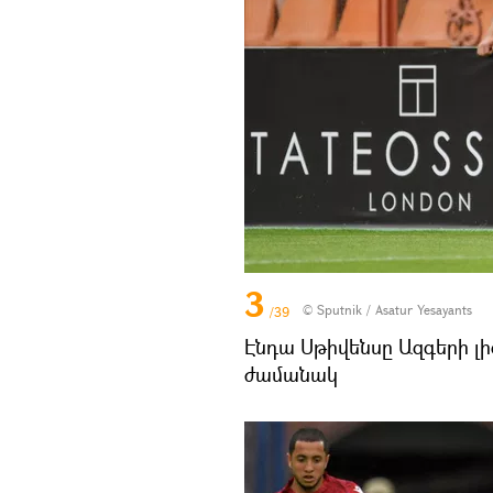
3
© Sputnik / Asatur Yesayants
/39
Էնդա Սթիվենսը Ազգերի լ
ժամանակ