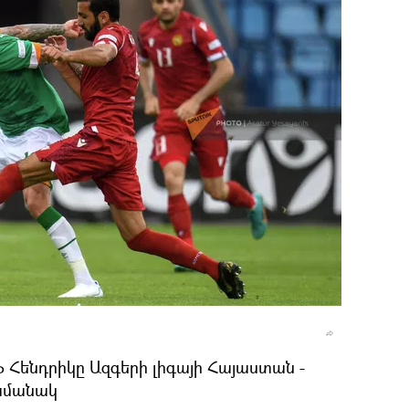
 Հենդրիկը Ազգերի լիգայի Հայաստան -
ամանակ