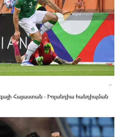
իգայի Հայաստան - Իռլանդիա հանդիպման