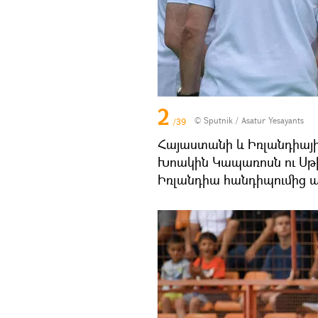
2
© Sputnik / Asatur Yesayants
/39
Հայաստանի և Իռլանդիայ
Խոակին Կապառոսն ու Սթի
Իռլանդիա հանդիպումից 