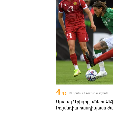
4
© Sputnik / Asatur Yesayants
/39
Արտակ Գրիգորյանն ու Ջեֆ
Իռլանդիա հանդիպման ժ