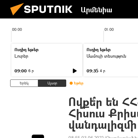
Արմենիա
00:00
01:00
Ուղիղ եթեր
Ուղիղ եթեր
Լուրեր
Մամուլի տեսություն
09:00
09:35
6 ր
4 ր
Երեկ
Այսօր
Եթեր
Ովքե՞ր են Հ
Հիսուս Քրիս
վանդալիզմի
08:55 03.06.2022
(Թարմացված է