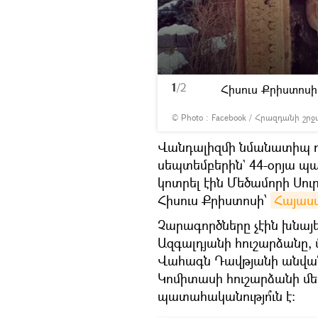
1
/2
Հիսուս Քրիստոս
© Photo :
Facebook / Հրազդանի շր
Վանդալիզմի նմանատիպ դ
սեպտեմբերին` 44-օրյա պ
կոտրել էին Մեծամորի Սու
Հիսուս Քրիստոսի՝
Հայաս
Չարագործները չէին խնայ
Ազգալդյանի հուշարձանը, վ
Վահագն Դավթյանի անվան
Կոմիտասի հուշարձանի մե
պատահականությո՞ւն է։