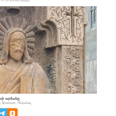
ոսի արձանը
 с Ջրառատ- Ռնդամալ.