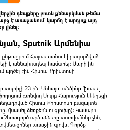
երջին դեպքերը բուռն քննարկման թեմա
րց է առաջանում` կարո՞ղ է արդյոք այդ
 լինել։
նյան, Sputnik Արմենիա
ի ընթացքում Հայաստանում իրագործված
ելի է աննախադեպ համարել։ Ապրիլին
մ պղծել էին Հիսուս Քրիստոսի
ր ապրիլի 23-ին: Անհայտ անձինք վնասել
ողոցում գտնվող Սուրբ Հարություն եկեղեցի
տեղադրված Հիսուս Քրիստոսի բազալտե
ը, վնասել ձեռքերն ու գլուխը): Կամարի
լ. «Ձեռագործ արձանները աստվածներ չեն,
վմեացիներ առաջին գլուխ, Գործք