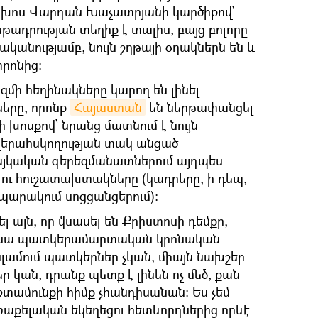
ախոս Վարդան Խաչատրյանի կարծիքով`
նթադրության տեղիք է տալիս, բայց բոլորը
կանությամբ, նույն շղթայի օղակներն են և
տրոնից։
զմի հեղինակները կարող են լինել
երը, որոնք
Հայաստան
են ներթափանցել
խոսքով՝ նրանց մատնում է նույն
վերահսկողության տակ անցած
այկական գերեզմանատներում այդպես
 ու հուշատախտակները (կադրերը, ի դեպ,
պարակում սոցցանցերում)։
ել այն, որ վնասել են Քրիստոսի դեմքը,
որ սա պատկերամարտական կրոնական
Իսլամում պատկերներ չկան, միայն նախշեր
 կան, դրանք պետք է լինեն ոչ մեծ, քան
տամունքի հիմք չհանդիսանան։ Ես չեմ
ռաքելական եկեղեցու հետևորդներից որևէ