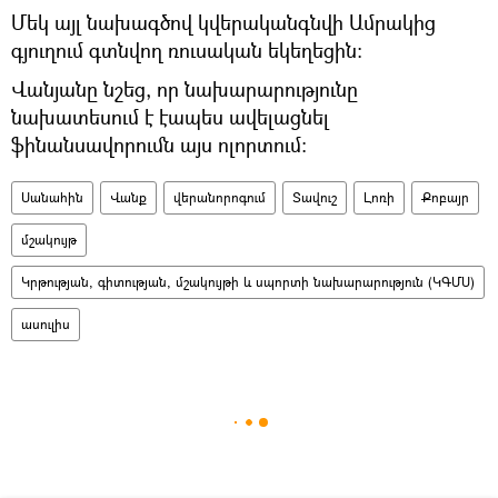
Մեկ այլ նախագծով կվերականգնվի Ամրակից
գյուղում գտնվող ռուսական եկեղեցին։
Վանյանը նշեց, որ նախարարությունը
նախատեսում է էապես ավելացնել
ֆինանսավորումն այս ոլորտում։
Սանահին
Վանք
վերանորոգում
Տավուշ
Լոռի
Քոբայր
մշակույթ
Կրթության, գիտության, մշակույթի և սպորտի նախարարություն (ԿԳՄՍ)
ասուլիս