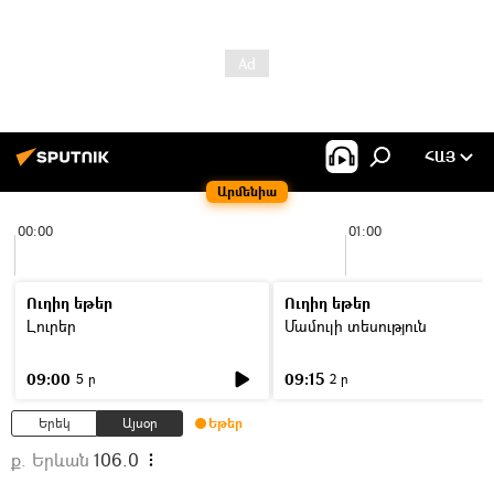
ՀԱՅ
Արմենիա
00:00
01:00
Ուղիղ եթեր
Ուղիղ եթեր
Լուրեր
Մամուլի տեսություն
09:00
09:15
5 ր
2 ր
Երեկ
Այսօր
Եթեր
ք. Երևան
106.0