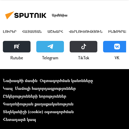
Արմենիա
ԼՈՒՐԵՐ
ՀԱՅԱՍՏԱՆ
ԱՇԽԱՐՀ
ՎԵՐԼՈՒԾՈՒԹՅՈՒՆ
ԻՆՖՈԳՐԱՖ
Rutube
Telegram
ТikТоk
VK
Նախագծի մասին
Օգտագործման կանոնները
Կապ
Մամուլի հաղորդագրություններ
Ընկերությունների նորություններ
Գաղտնիության քաղաքականություն
Տեղեկանիշի (cookie) օգտագործման
Հետադարձ կապ