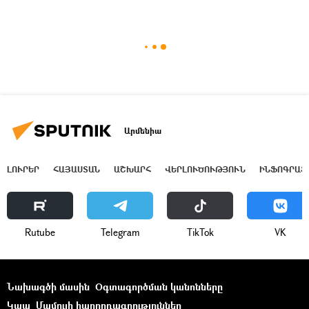
Արմենիա
ԼՈՒՐԵՐ
ՀԱՅԱՍՏԱՆ
ԱՇԽԱՐՀ
ՎԵՐԼՈՒԾՈՒԹՅՈՒՆ
ԻՆՖՈԳՐԱՖ
Rutube
Telegram
ТikТоk
VK
Նախագծի մասին
Օգտագործման կանոնները
Կապ
Մամուլի հաղորդագրություններ